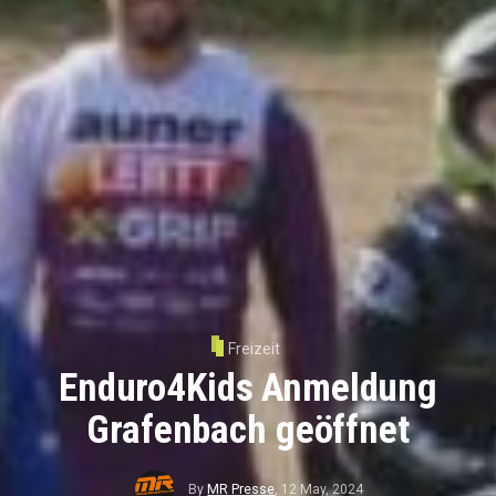
Freizeit
Enduro4Kids Anmeldung
Grafenbach geöffnet
By
MR Presse
,
12 May, 2024