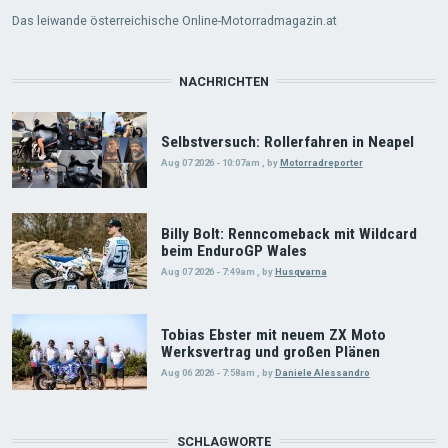
Das leiwande österreichische Online-Motorradmagazin.at
NACHRICHTEN
Selbstversuch: Rollerfahren in Neapel
Aug 07 2026 - 10:07am
,
by
Motorradreporter
Billy Bolt: Renncomeback mit Wildcard
beim EnduroGP Wales
Aug 07 2026 - 7:49am
,
by
Husqvarna
Tobias Ebster mit neuem ZX Moto
Werksvertrag und großen Plänen
Aug 06 2026 - 7:58am
,
by
Daniele Alessandro
SCHLAGWORTE