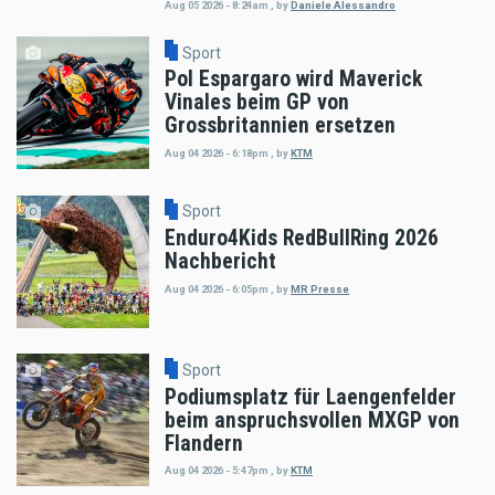
Aug 05 2026 - 8:24am
,
by
Daniele Alessandro
Sport
Pol Espargaro wird Maverick
Vinales beim GP von
Grossbritannien ersetzen
Aug 04 2026 - 6:18pm
,
by
KTM
Sport
Enduro4Kids RedBullRing 2026
Nachbericht
Aug 04 2026 - 6:05pm
,
by
MR Presse
Sport
Podiumsplatz für Laengenfelder
beim anspruchsvollen MXGP von
Flandern
Aug 04 2026 - 5:47pm
,
by
KTM