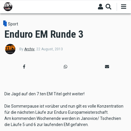
Skip
to
main
content
Sport
Enduro EM Runde 3
By
Archiv
,
22 August, 2013
Die Jagd auf den 7.ten EM Titel geht weiter!
Die Sommerpause ist vorüber und nun gilt es volle Konzentration
für die nächsten Läufe zur Enduro Europameisterschaft.
Am kommenden Wochenende werden in Janovice/ Tschechien
die Läufe 5 und 6 zur laufenden EM gefahren.