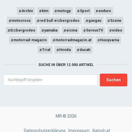
Archiv
ktm
motogp
Sport
enduro
motocross
red bull erzbergrodeo
gasgas
Szene
Erzbergrodeo
yamaha
eicma
ServusTV
video
motorrad-magazin
motorradmagazin.at
Husqvarna
Trial
Honda
ducati
SUCHE IN ÜBER 12.000 ARTIKEL
Search
MR © 2026
FOOTER
Datenschutzerklärung
Impressum
Katoch.at