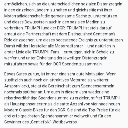
ermöglichen, sich an die unterschiedlichen sozialen Distanzregeln
in den einzelnen Ländern zu halten und gleichzeitig mit ihrer
Motorradleidenschaft die gemeinsame Sache zu unterstützen
und dieses Bewusstsein auch in den sozialen Medien zu
verbreiten. TRIUMPH und der DGR: TRIUMPH ist stolz darauf,
erneut eine Partnerschaft mit dem Distinguished Gentleman's
Ride einzugehen, um dieses bedeutende Ereignis zu unterstützen.
Damit will der Hersteller alle Motorradfahrer – und natürlich in
erster Linie alle TRIUMPH-Fans – ermutigen, sich in Schale zu
werfen und unter Einhaltung der jeweiligen Distanzregeln
mitzufahren sowie für den DGR Spenden zu sammeln.
Etwas Gutes zu tun, ist immer eine sehr gute Motivation. Wenn
zusätzlich auch noch ein attraktives Motorrad als weiterer
Ansporn lockt, steigt die Bereitschaft zum Spendensammeln
nochmals spürbar an. Um auch in diesem Jahr wieder eine
rekordverdächtige Spendensumme zu erzielen, stiftet TRIUMPH
als Hauptsponsor erstmals die satte Anzahl von vier nagelneuen
Modern Classic-Bikes für den DGR. Sie sind die Top-Preise für die
drei erfolgreichsten Spendensammler weltweit und für den
Gewinner des „Gentlefolk“-Wettbewerbs.