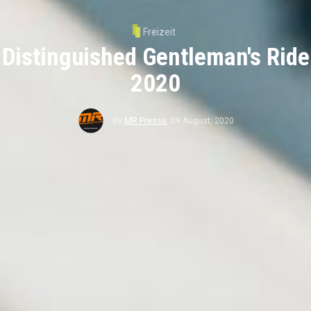
Freizeit
Distinguished Gentleman's Ride
2020
By
MR Presse
,
09 August, 2020