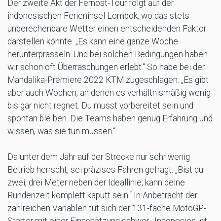
Der zweite Akt der Fernost-Tour folgt auf der
indonesischen Ferieninsel Lombok, wo das stets
unberechenbare Wetter einen entscheidenden Faktor
darstellen könnte. „Es kann eine ganze Woche
herunterprasseln. Und bei solchen Bedingungen haben
wir schon oft Überraschungen erlebt.“ So habe bei der
Mandalika-Premiere 2022 KTM zugeschlagen. „Es gibt
aber auch Wochen, an denen es verhältnismäßig wenig
bis gar nicht regnet. Du musst vorbereitet sein und
spontan bleiben. Die Teams haben genug Erfahrung und
wissen, was sie tun müssen.“
Da unter dem Jahr auf der Strecke nur sehr wenig
Betrieb herrscht, sei präzises Fahren gefragt. „Bist du
zwei, drei Meter neben der Ideallinie, kann deine
Rundenzeit komplett kaputt sein.“ In Anbetracht der
zahlreichen Variablen tut sich der 131-fache MotoGP-
Starter mit einer Einschätzung schwer. „Indonesien ist