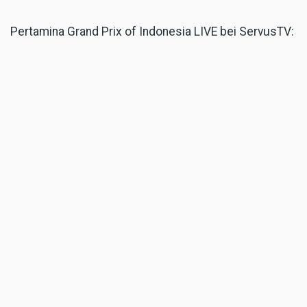
Pertamina Grand Prix of Indonesia LIVE bei ServusTV:
Samstag (4. Oktober):
04:40 Uhr: Qualifying MotoGP LIVE
05:35 Uhr: Analyse Qualifying
06:40 Uhr: Qualifying Moto3 LIVE
07:45 Uhr: Qualifying Moto2 LIVE
08:30 Uhr: Sprint MotoGP LIVE
09:25 Uhr: Analyse Sprint
10:10 Uhr: Sprint MotoGP Re-Live
Sonntag (5. Oktober):
05:20 Uhr: Beginn der Live-Übertragung
06:00 Uhr: Rennen Moto3 LIVE
07:15 Uhr: Rennen Moto2 LIVE
09:00 Uhr: Rennen MotoGP LIVE