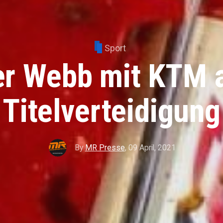
Sport
r Webb mit KTM 
Titelverteidigung
By
MR Presse
,
09 April, 2021