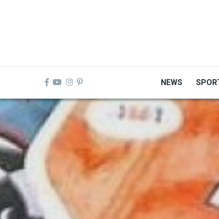
Skip
to
main
content
NEWS
SPOR