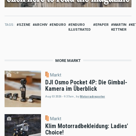
TAGS
SZENE
ARCHIV
ENDURO
ENDURO
EPAPER
MARTIN
KE
ILLUSTRATED
KETTNER
MORE MARKT
Markt
DJI Osmo Pocket 4P: Die Gimbal-
Kamera im Überblick
Aug 03 2026 - 9:37am
,
by
Motorradreporter
Markt
Klim Motorradbekleidung: Ladies'
Choice!