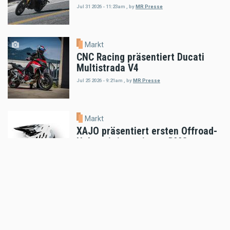
Jul 31 2026 - 11:23am
,
by
MR Presse
Markt
CNC Racing präsentiert Ducati
Multistrada V4
Jul 25 2026 - 9:21am
,
by
MR Presse
Markt
XAJO präsentiert ersten Offroad-
Helm mit integrierter DMC-
Kommunikation
Jul 23 2026 - 11:06am
,
by
MR Presse
Markt
auner Red Bull Romaniacs Setup-
Guide
Jul 18 2026 - 5:52pm
,
by
MR Presse