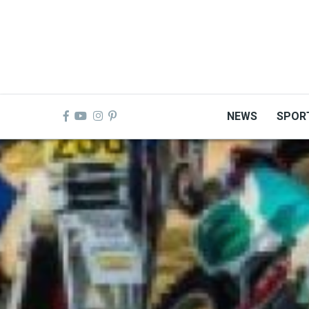
Skip
to
main
content
NEWS
SPOR