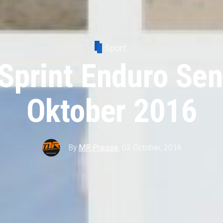
Sport
 Sprint Enduro Sen
Oktober 2016
By
MR Presse
,
03 October, 2016