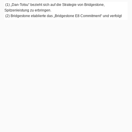
(1) „Dan-Totsu“ bezieht sich auf die Strategie von Bridgestone,
Spitzenleistung zu erbringen.
(2) Bridgestone etablierte das „Bridgestone E8 Commitment“ und verfolgt
damit seine Vision, als Unternehmen für nachhaltige Lösungen bis 2050 und
darüber hinaus einen kundenorientieren und gesellschaftlichen Mehrwert zu
schaffen. Es dient als Grundlage für das Management und stellt das
Vertrauen künftiger Generationen sicher. Der unternehmenseigene Leitfaden
besteht aus acht Werten (Energy, Ecology, Efficiency, Extension, Economy,
Emotion, Ease und Empowerment), die bei Bridgestone gemeinsam mit
Mitarbeitern, der Gesellschaft, Partnern und Kunden umgesetzt werden, um
einen Beitrag für eine nachhaltigere Gesellschaft zu leisten.
TAGS
BRIDGESTONE