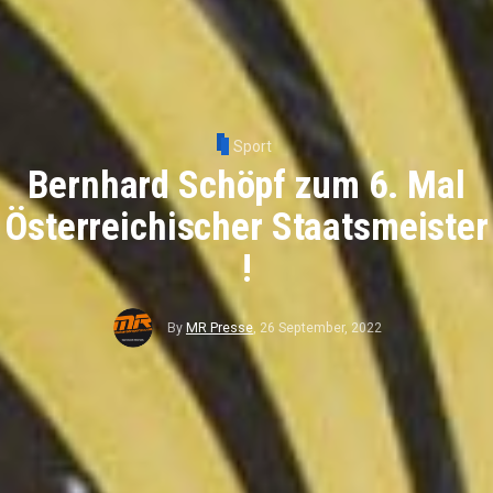
Sport
Bernhard Schöpf zum 6. Mal
Österreichischer Staatsmeister
!
By
MR Presse
,
26 September, 2022