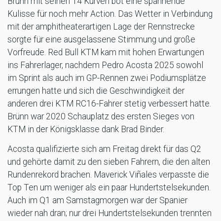
Brünn mit seinen 14 Kurven bot eine spannende
Kulisse für noch mehr Action. Das Wetter in Verbindung
mit der amphitheaterartigen Lage der Rennstrecke
sorgte für eine ausgelassene Stimmung und große
Vorfreude. Red Bull KTM kam mit hohen Erwartungen
ins Fahrerlager, nachdem Pedro Acosta 2025 sowohl
im Sprint als auch im GP-Rennen zwei Podiumsplätze
errungen hatte und sich die Geschwindigkeit der
anderen drei KTM RC16-Fahrer stetig verbessert hatte.
Brünn war 2020 Schauplatz des ersten Sieges von
KTM in der Königsklasse dank Brad Binder.
Acosta qualifizierte sich am Freitag direkt für das Q2
und gehörte damit zu den sieben Fahrern, die den alten
Rundenrekord brachen. Maverick Viñales verpasste die
Top Ten um weniger als ein paar Hundertstelsekunden.
Auch im Q1 am Samstagmorgen war der Spanier
wieder nah dran; nur drei Hundertstelsekunden trennten