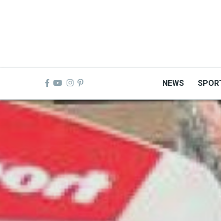
Skip
to
main
content
NEWS
SPOR