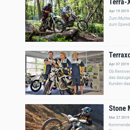
Terra-
Apr 19 2019
Zum Mutter
zum Speedw
Terrax
Apr 07 2019
Ob Rennver
das dazuge
Kunden das
Stone M
Mar 27 2019
Kommendes 