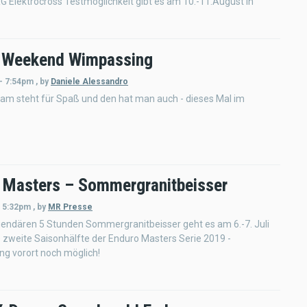
Elektrocross Testmöglichkeit gibt es am 10.-11.August in
 Weekend Wimpassing
 - 7:54pm
,
by
Daniele Alessandro
am steht für Spaß und den hat man auch - dieses Mal im
 Masters – Sommergranitbeisser
- 5:32pm
,
by
MR Presse
gendären 5 Stunden Sommergranitbeisser geht es am 6.-7. Juli
e zweite Saisonhälfte der Enduro Masters Serie 2019 -
g vorort noch möglich!