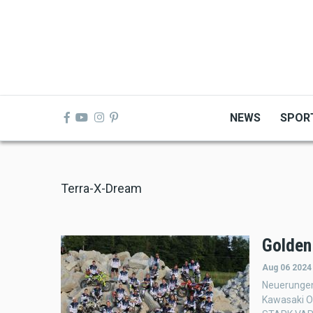
Skip
to
main
content
NEWS
SPOR
Terra-X-Dream
Golden
Aug 06 2024
Neuerungen
Kawasaki O