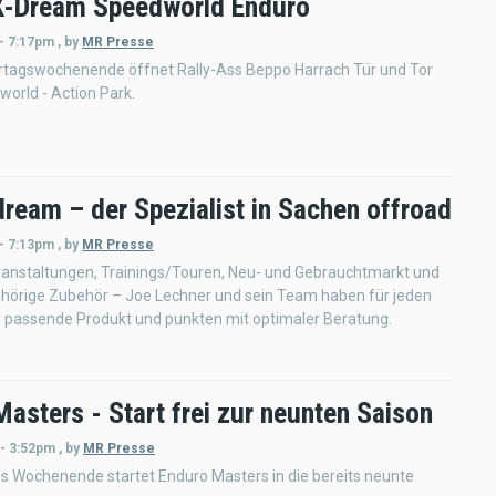
X-Dream Speedworld Enduro
 - 7:17pm
,
by
MR Presse
tagswochenende öffnet Rally-Ass Beppo Harrach Tür und Tor
orld - Action Park.
dream – der Spezialist in Sachen offroad
 - 7:13pm
,
by
MR Presse
anstaltungen, Trainings/Touren, Neu- und Gebrauchtmarkt und
hörige Zubehör – Joe Lechner und sein Team haben für jeden
 passende Produkt und punkten mit optimaler Beratung.
asters - Start frei zur neunten Saison
 - 3:52pm
,
by
MR Presse
Wochenende startet Enduro Masters in die bereits neunte