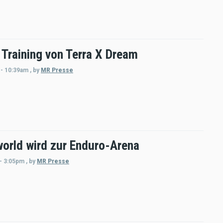
 Training von Terra X Dream
 - 10:39am
,
by
MR Presse
orld wird zur Enduro-Arena
 - 3:05pm
,
by
MR Presse