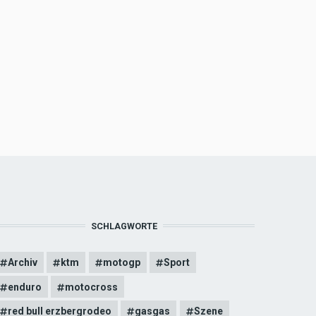
SCHLAGWORTE
Archiv
ktm
motogp
Sport
enduro
motocross
red bull erzbergrodeo
gasgas
Szene