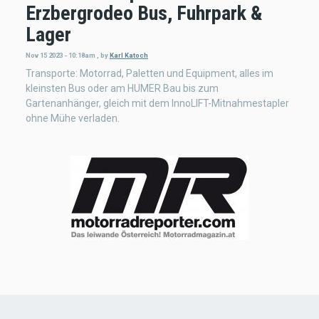
Erzbergrodeo Bus, Fuhrpark &
Lager
Nov 15 2023 - 10:18am
,
by
Karl Katoch
Transporte: Motorrad, Paletten und Equipment, alles im
kleinsten Bus oder am HUMER Bau bis zum
Gartenanhänger, gleich mit dem InnoLIFT-Mitnahmestapler
ohne Mühe verladen.