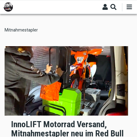
Skip
to
main
content
Mitnahmestapler
InnoLIFT Motorrad Versand,
Mitnahmestapler neu im Red Bull