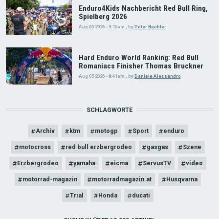
Enduro4Kids Nachbericht Red Bull Ring,
Spielberg 2026
Aug 05 2026 - 9:15am
,
by
Peter Bachler
Hard Enduro World Ranking: Red Bull
Romaniacs Finisher Thomas Bruckner
Aug 05 2026 - 8:41am
,
by
Daniele Alessandro
SCHLAGWORTE
Archiv
ktm
motogp
Sport
enduro
motocross
red bull erzbergrodeo
gasgas
Szene
Erzbergrodeo
yamaha
eicma
ServusTV
video
motorrad-magazin
motorradmagazin.at
Husqvarna
Trial
Honda
ducati