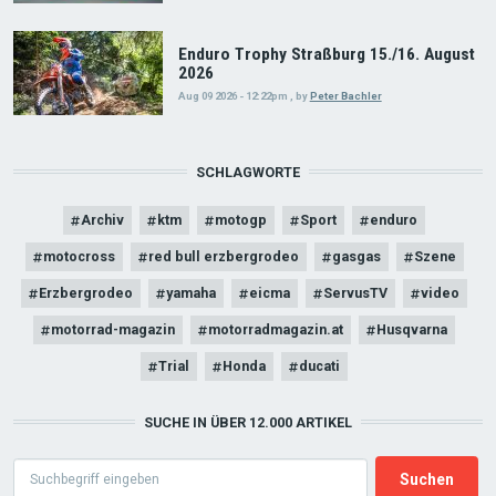
Enduro Trophy Straßburg 15./16. August
2026
Aug 09 2026 - 12:22pm
,
by
Peter Bachler
SCHLAGWORTE
Archiv
ktm
motogp
Sport
enduro
motocross
red bull erzbergrodeo
gasgas
Szene
Erzbergrodeo
yamaha
eicma
ServusTV
video
motorrad-magazin
motorradmagazin.at
Husqvarna
Trial
Honda
ducati
SUCHE IN ÜBER 12.000 ARTIKEL
Search