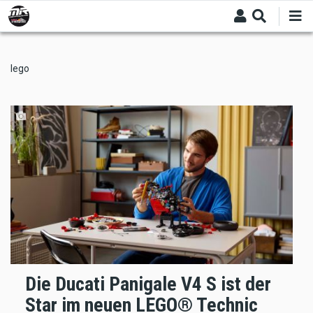
Skip
to
main
content
lego
Die Ducati Panigale V4 S ist der
Star im neuen LEGO® Technic