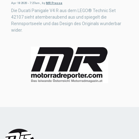
Apr 18 2020 - 7:27am
,
by
MR Presse
Die Ducati Panigale V4 R aus dem LEGO® Technic Set
42107 sieht atemberaubend aus und spiegelt die
Rennsportseele und das Design des Originals wunderbar
wider.