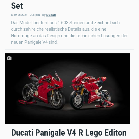
Set
Nov 26 2024 - 7:31pm
,
by
Ducati
Das Modell besteht aus 1.603 Steinen und zeichnet sich
durch zahlreiche realistische Details aus, die eine
Hommage an das Design und die technischen Lösungen der
neuen Panigale V4 sind.
Ducati Panigale V4 R Lego Editon