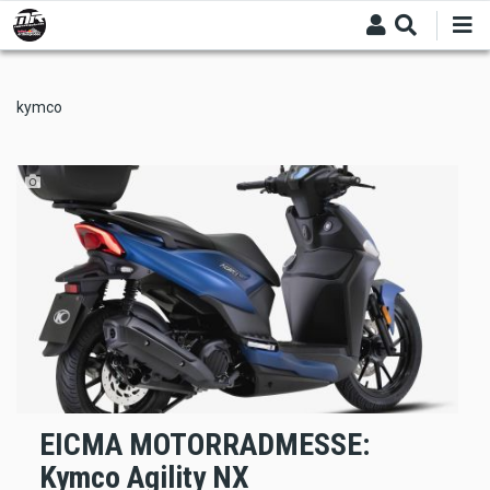
Skip
to
main
content
kymco
EICMA MOTORRADMESSE:
Kymco Agility NX