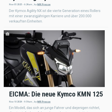
Nov 05 2025 - 6:24am
,
by
MR Presse
Der Kymco Agility NX ist die vierte Generation eines Rollers
mit einer zwanzigjährigen Karriere und über 200.000
verkauften Einheiten.
EICMA: Die neue Kymco KMN 125
Nov 10 2024 - 9:59am
,
by
MR Presse
Ein Modell, das sich an junge Fahrer und diejenigen richtet,