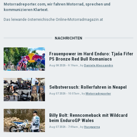
Motorradreporter.com, wir fahren Motorrad, sprechen und
kommunizieren Klartext.
Das leiwande österreichische Online-Motorradmagazin.at
NACHRICHTEN
Frauenpower im Hard Enduro: Tjaša Fifer
P5 Bronze Red Bull Romaniacs
Aug 08 2026 - 9:19am
,
by
Daniele Alessandro
Selbstversuch: Rollerfahren in Neapel
Aug 07 2026 - 10:07am
,
by
Motorradreporter
Billy Bolt: Renncomeback mit Wildcard
beim EnduroGP Wales
Aug 07 2026 - 7:49am
,
by
Husqvarna