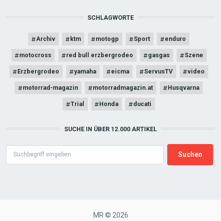
SCHLAGWORTE
Archiv
ktm
motogp
Sport
enduro
motocross
red bull erzbergrodeo
gasgas
Szene
Erzbergrodeo
yamaha
eicma
ServusTV
video
motorrad-magazin
motorradmagazin.at
Husqvarna
Trial
Honda
ducati
SUCHE IN ÜBER 12.000 ARTIKEL
Search
MR © 2026