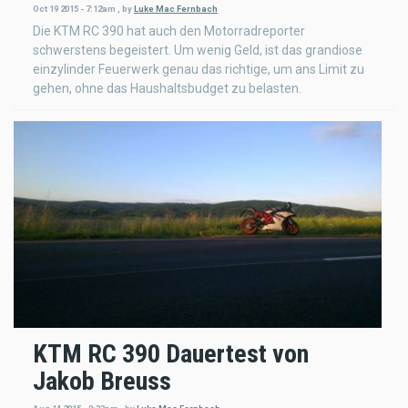
Oct 19 2015 - 7:12am
,
by
Luke Mac Fernbach
Die KTM RC 390 hat auch den Motorradreporter
schwerstens begeistert. Um wenig Geld, ist das grandiose
einzylinder Feuerwerk genau das richtige, um ans Limit zu
gehen, ohne das Haushaltsbudget zu belasten.
KTM RC 390 Dauertest von
Jakob Breuss