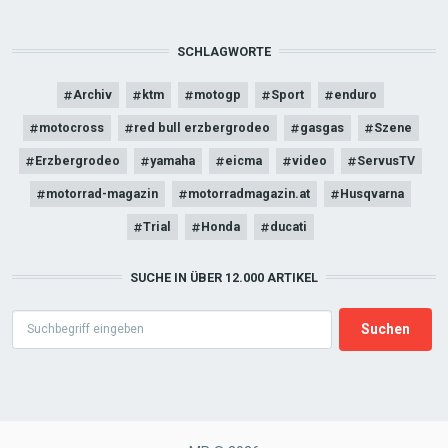
SCHLAGWORTE
Archiv
ktm
motogp
Sport
enduro
motocross
red bull erzbergrodeo
gasgas
Szene
Erzbergrodeo
yamaha
eicma
video
ServusTV
motorrad-magazin
motorradmagazin.at
Husqvarna
Trial
Honda
ducati
SUCHE IN ÜBER 12.000 ARTIKEL
Search