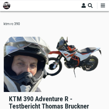
Skip
to
main
content
ktm rc 390
KTM 390 Adventure R -
Testbericht Thomas Bruckner