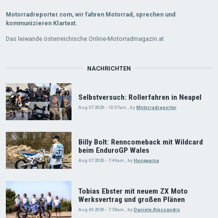
Motorradreporter.com, wir fahren Motorrad, sprechen und
kommunizieren Klartext.
Das leiwande österreichische Online-Motorradmagazin.at
NACHRICHTEN
Selbstversuch: Rollerfahren in Neapel
Aug 07 2026 - 10:07am
,
by
Motorradreporter
Billy Bolt: Renncomeback mit Wildcard
beim EnduroGP Wales
Aug 07 2026 - 7:49am
,
by
Husqvarna
Tobias Ebster mit neuem ZX Moto
Werksvertrag und großen Plänen
Aug 06 2026 - 7:58am
,
by
Daniele Alessandro