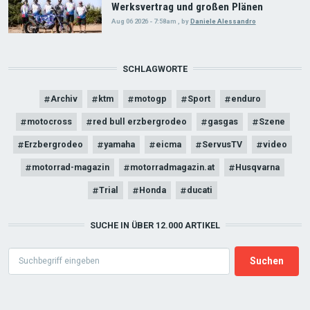
Werksvertrag und großen Plänen
Aug 06 2026 - 7:58am
,
by
Daniele Alessandro
SCHLAGWORTE
Archiv
ktm
motogp
Sport
enduro
motocross
red bull erzbergrodeo
gasgas
Szene
Erzbergrodeo
yamaha
eicma
ServusTV
video
motorrad-magazin
motorradmagazin.at
Husqvarna
Trial
Honda
ducati
SUCHE IN ÜBER 12.000 ARTIKEL
Search