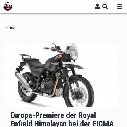
Skip
to
main
content
eimca
Europa-Premiere der Royal
Enfield Himalayan bei der EICMA