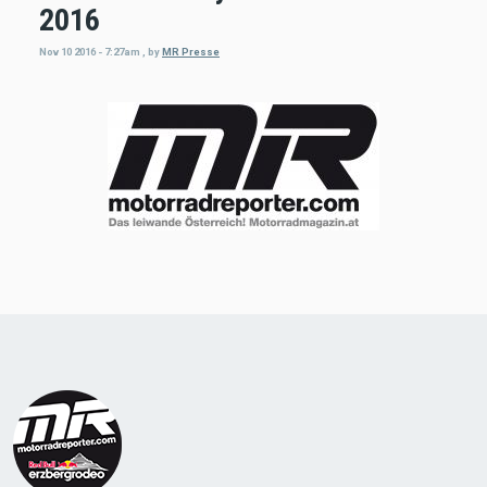
2016
Nov 10 2016 - 7:27am
,
by
MR Presse