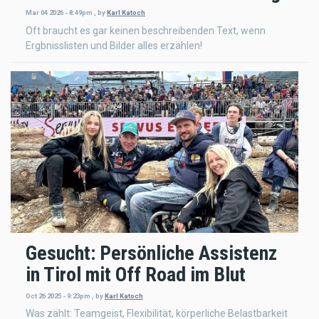
Mar 04 2026 - 8:49pm
,
by
Karl Katoch
Oft braucht es gar keinen beschreibenden Text, wenn
Ergbnisslisten und Bilder alles erzählen!
Gesucht: Persönliche Assistenz
in Tirol mit Off Road im Blut
Oct 26 2025 - 9:23pm
,
by
Karl Katoch
Was zählt: Teamgeist, Flexibilität, körperliche Belastbarkeit