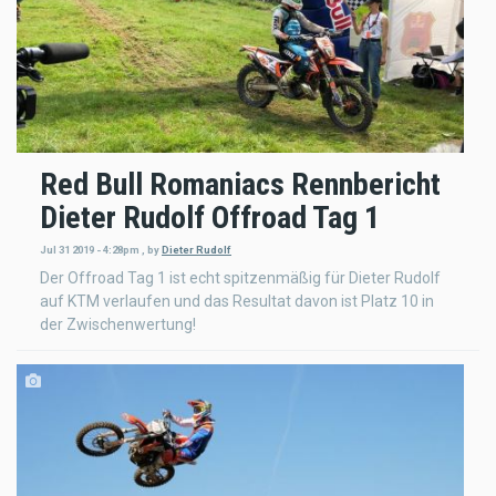
Red Bull Romaniacs Rennbericht
Dieter Rudolf Offroad Tag 1
Jul 31 2019 - 4:28pm
,
by
Dieter Rudolf
Der Offroad Tag 1 ist echt spitzenmäßig für Dieter Rudolf
auf KTM verlaufen und das Resultat davon ist Platz 10 in
der Zwischenwertung!