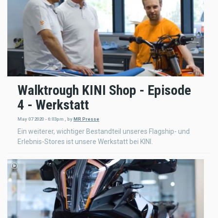
Walktrough KINI Shop - Episode
4 - Werkstatt
May 07 2020 - 6:03pm
,
by
MR Presse
Ein weiterer, wichtiger Bestandteil unseres Flagship- und
Erlebnis-Stores ist unsere Werkstatt bei KINI.