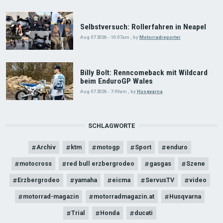
Selbstversuch: Rollerfahren in Neapel
Aug 07 2026 - 10:07am
,
by
Motorradreporter
Billy Bolt: Renncomeback mit Wildcard
beim EnduroGP Wales
Aug 07 2026 - 7:49am
,
by
Husqvarna
SCHLAGWORTE
Archiv
ktm
motogp
Sport
enduro
motocross
red bull erzbergrodeo
gasgas
Szene
Erzbergrodeo
yamaha
eicma
ServusTV
video
motorrad-magazin
motorradmagazin.at
Husqvarna
Trial
Honda
ducati