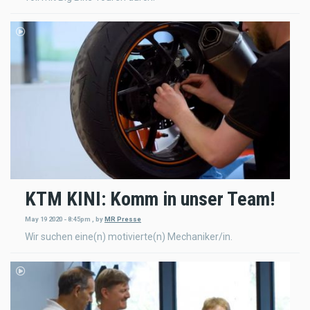
KTM KINI: Komm in unser Team!
May 19 2020 - 8:45pm
,
by
MR Presse
Wir suchen eine(n) motivierte(n) Mechaniker/in.