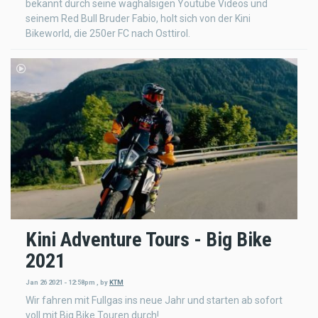
bekannt durch seine waghalsigen Youtube Videos und
seinem Red Bull Bruder Fabio, holt sich von der Kini
Bikeworld, die 250er FC nach Osttirol.
Kini Adventure Tours - Big Bike
2021
Jan 26 2021 - 12:58pm
,
by
KTM
Wir fahren mit Fullgas ins neue Jahr und starten ab sofort
voll mit Big Bike Touren durch!