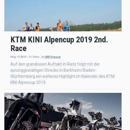
KTM KINI Alpencup 2019 2nd.
Race
May 15 2019 - 11:13am
,
by
MR Presse
Auf den grandiosen Auftakt in Rietz folgt mit der
sprunggewaltigen Strecke in Berkheim/Baden-
Württemberg ein weiteres Highlight im Kalender des KTM
KINI Alpencup 2019.