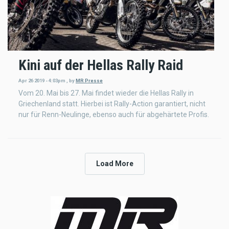
Kini auf der Hellas Rally Raid
Apr 26 2019 - 4:03pm
,
by
MR Presse
Vom 20. Mai bis 27. Mai findet wieder die Hellas Rally in
Griechenland statt. Hierbei ist Rally-Action garantiert, nicht
nur für Renn-Neulinge, ebenso auch für abgehärtete Profis.
Load More