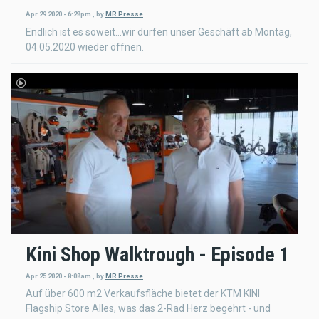
Apr 29 2020 - 6:28pm
,
by
MR Presse
Endlich ist es soweit...wir dürfen unser Geschäft ab Montag,
04.05.2020 wieder öffnen.
Kini Shop Walktrough - Episode 1
Apr 25 2020 - 8:08am
,
by
MR Presse
Auf über 600 m2 Verkaufsfläche bietet der KTM KINI
Flagship Store Alles, was das 2-Rad Herz begehrt - und