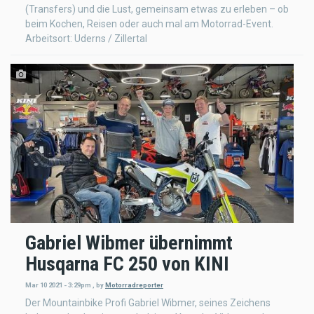
(Transfers) und die Lust, gemeinsam etwas zu erleben – ob
beim Kochen, Reisen oder auch mal am Motorrad-Event.
Arbeitsort: Uderns / Zillertal
Gabriel Wibmer übernimmt
Husqarna FC 250 von KINI
Mar 10 2021 - 3:29pm
,
by
Motorradreporter
Der Mountainbike Profi Gabriel Wibmer, seines Zeichens