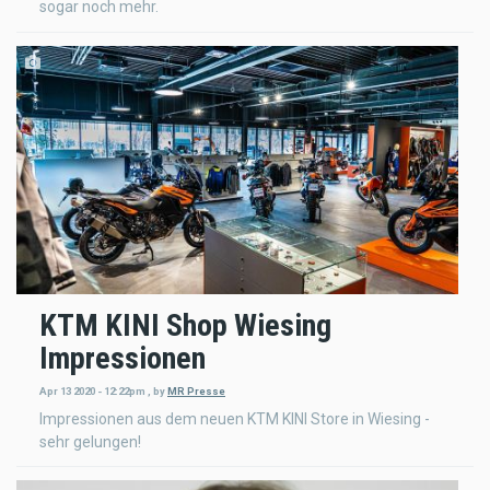
sogar noch mehr.
KTM KINI Shop Wiesing
Impressionen
Apr 13 2020 - 12:22pm
,
by
MR Presse
Impressionen aus dem neuen KTM KINI Store in Wiesing -
sehr gelungen!