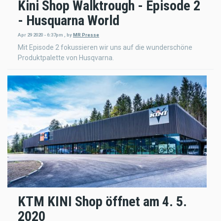
Kini Shop Walktrough - Episode 2
- Husquarna World
Apr 29 2020 - 6:37pm
,
by
MR Presse
Mit Episode 2 fokussieren wir uns auf die wunderschöne
Produktpalette von Husqvarna.
KTM KINI Shop öffnet am 4. 5.
2020