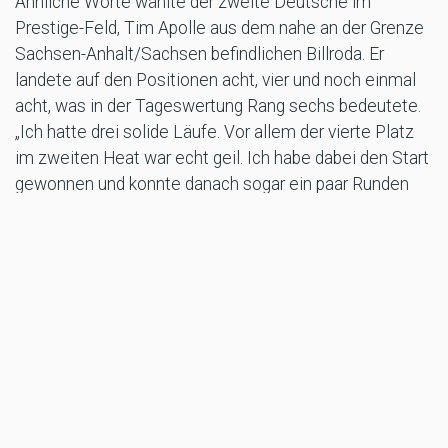
Ähnliche Worte wählte der zweite Deutsche im
Prestige-Feld, Tim Apolle aus dem nahe an der Grenze
Sachsen-Anhalt/Sachsen befindlichen Billroda. Er
landete auf den Positionen acht, vier und noch einmal
acht, was in der Tageswertung Rang sechs bedeutete.
„Ich hatte drei solide Läufe. Vor allem der vierte Platz
im zweiten Heat war echt geil. Ich habe dabei den Start
gewonnen und konnte danach sogar ein paar Runden
führen. Das hatte ich in der großen Klasse noch nie
gepackt und war natürlich ein echt tolles Gefühl. Vom
Fahren her und mit meiner persönlichen Leistung bin
ich super zufrieden, was ursprünglich für mich das
Wichtigste war. Aber natürlich ist auch die Platzierung
echt mega. Die Kurve geht bei mir nach oben“, befand
er, um fast
im gleichen Atemzug ebenfalls die Fans mit folgenden
Worten zu adeln. „Die Zuschauer waren unnormal. Die
haben die ganze Zeit geschrien und ich habe