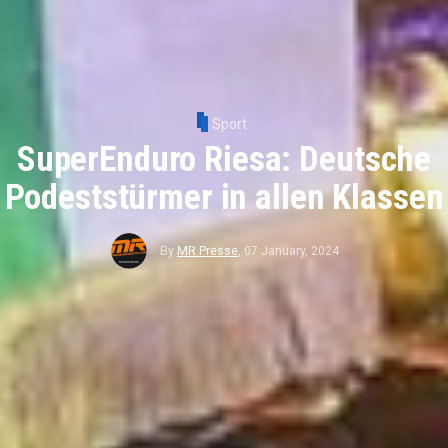
Sport
SuperEnduro Riesa: Deutsche
Podeststürmer in allen Klassen
By
MR Presse
,
07 January, 2024