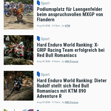
Sport
Podiumsplatz für Laengenfelder
beim anspruchsvollen MXGP von
Flandern
Aug 04 2026 - 5:47pm
,
by
KTM
Sport
Hard Enduro World Ranking: X-
GRIP Racing Team erfolgreich bei
Red Bull Romaniacs
Aug 04 2026 - 9:46am
,
by
MR Presse
Sport
Hard Enduro World Ranking: Dieter
Rudolf stellt sich Red Bull
Romaniacs mit KTM 890
Adventure R
Aug 04 2026 - 9:15am
,
by
MR Presse