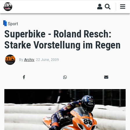
Skip
to
main
content
Sport
Superbike - Roland Resch:
Starke Vorstellung im Regen
By
Archiv
,
22 June, 2009