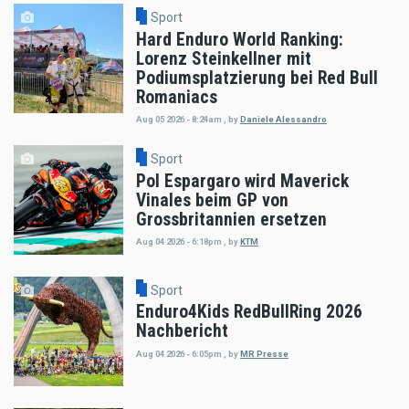
Sport
Hard Enduro World Ranking:
Lorenz Steinkellner mit
Podiumsplatzierung bei Red Bull
Romaniacs
Aug 05 2026 - 8:24am
,
by
Daniele Alessandro
Sport
Pol Espargaro wird Maverick
Vinales beim GP von
Grossbritannien ersetzen
Aug 04 2026 - 6:18pm
,
by
KTM
Sport
Enduro4Kids RedBullRing 2026
Nachbericht
Aug 04 2026 - 6:05pm
,
by
MR Presse