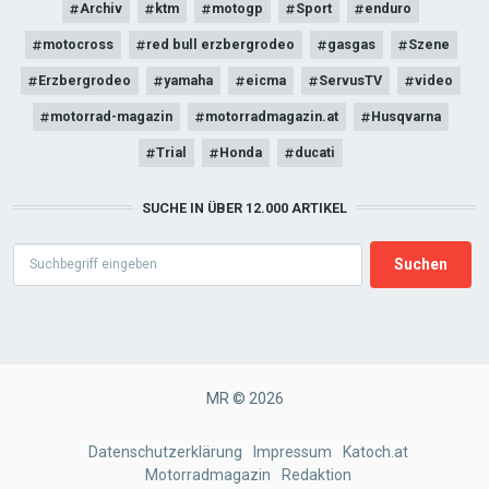
Archiv
ktm
motogp
Sport
enduro
motocross
red bull erzbergrodeo
gasgas
Szene
Erzbergrodeo
yamaha
eicma
ServusTV
video
motorrad-magazin
motorradmagazin.at
Husqvarna
Trial
Honda
ducati
SUCHE IN ÜBER 12.000 ARTIKEL
Search
MR © 2026
FOOTER
Datenschutzerklärung
Impressum
Katoch.at
Motorradmagazin
Redaktion