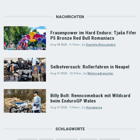
NACHRICHTEN
Frauenpower im Hard Enduro: Tjaša Fifer
P5 Bronze Red Bull Romaniacs
Aug 08 2026 - 9:19am
,
by
Daniele Alessandro
Selbstversuch: Rollerfahren in Neapel
Aug 07 2026 - 10:07am
,
by
Motorradreporter
Billy Bolt: Renncomeback mit Wildcard
beim EnduroGP Wales
Aug 07 2026 - 7:49am
,
by
Husqvarna
SCHLAGWORTE