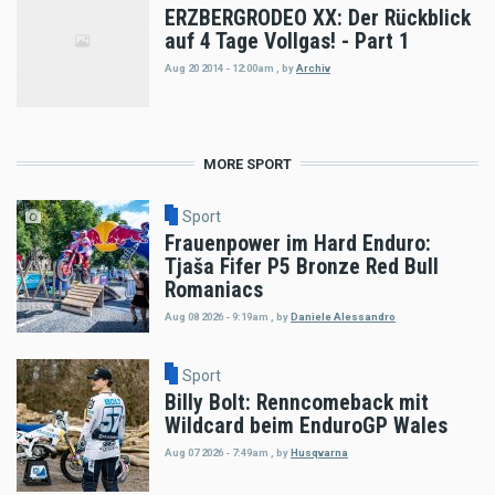
ERZBERGRODEO XX: Der Rückblick
auf 4 Tage Vollgas! - Part 1
Aug 20 2014 - 12:00am
,
by
Archiv
MORE SPORT
Sport
Frauenpower im Hard Enduro:
Tjaša Fifer P5 Bronze Red Bull
Romaniacs
Aug 08 2026 - 9:19am
,
by
Daniele Alessandro
Sport
Billy Bolt: Renncomeback mit
Wildcard beim EnduroGP Wales
Aug 07 2026 - 7:49am
,
by
Husqvarna