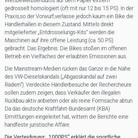
Wettbewerbsenduros auf dem Papier extrem
gedrosselt homologiert (oft mit nur 12 bis 15 PS). In der
Praxis,so der Vorwurf,verlasse jedoch kaum ein Bike die
Händlerhallen in diesem Zustand. Mittels direkt
mitgelieferter „Entdrosselungs-Kits“ werden die
Maschinen auf ihre offene Leistung (ca. 50 PS)
gebracht. Das Ergebnis: Die Bikes stoßen im offenen
Betrieb ein Vielfaches der erlaubten Emissionen aus.
Die Mainstream-Medien rücken das Ganze in die Nähe
des VW-Dieselskandals („Abgasskandal auf zwei
Rädern“). Verdeckte Händlerbesuche der Rechercheure
sollen zudem zeigen, dass Verkäufer den illegalen
Rückbau aktiv anbieten oder als reine Formsache abtun.
Da das deutsche Kraftfahrt-Bundesamt (KBA)
Ermittlungen eingeleitet hat, wittern die Berichte eine
handfeste juristische Affäre.
Die Verteidigung: „1000PS“ erklärt die sportliche