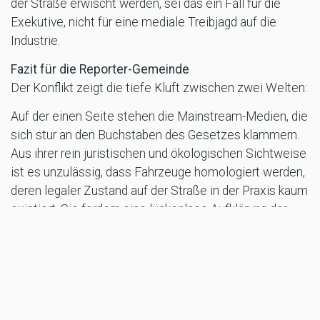
der Straße erwischt werden, sei das ein Fall für die
Exekutive, nicht für eine mediale Treibjagd auf die
Industrie.
Fazit für die Reporter-Gemeinde
Der Konflikt zeigt die tiefe Kluft zwischen zwei Welten:
Auf der einen Seite stehen die Mainstream-Medien, die
sich stur an den Buchstaben des Gesetzes klammern.
Aus ihrer rein juristischen und ökologischen Sichtweise
ist es unzulässig, dass Fahrzeuge homologiert werden,
deren legaler Zustand auf der Straße in der Praxis kaum
existiert. Sie fordern eine lückenlose Aufklärung der
Grauzonen.
Auf der anderen Seite steht die Motorsport-Realität.
Die Fachmedien verteidigen zu Recht ein System, das
seit Jahrzehnten den Fortbestand des Endurosports
sichert. Das eigentliche Problem ist hier nicht KTM,