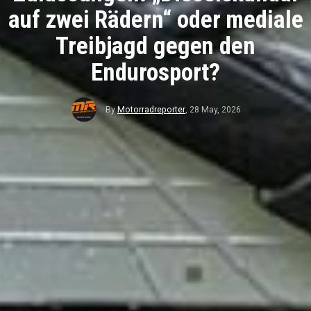
auf zwei Rädern“ oder mediale
Treibjagd gegen den
Endurosport?
By
Motorradreporter
,
28 May, 2026