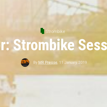
Strombike
r: Strombike Ses
By
MR Presse
,
11 January, 2019