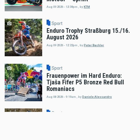
Aug 09 2026 - 12:38pm
,
by
KTM
Sport
Enduro Trophy Straßburg 15./16.
August 2026
Aug 09 2026 - 12:22pm
,
by
Peter Bachler
Sport
Frauenpower im Hard Enduro:
Tjaša Fifer P5 Bronze Red Bull
Romaniacs
Aug 08 2026 - 9:19am
,
by
Daniele Alessandro
Sport
Billy Bolt: Renncomeback mit
Wildcard beim EnduroGP Wales
Aug 07 2026 - 7:49am
,
by
Husqvarna