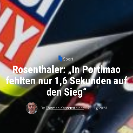
Sport
Rosenthaler: „In Portimao
fehlten nur 1,6 Sekunden auf
den Sieg“
By
Thomas Katzensteiner
,
02 July, 2023