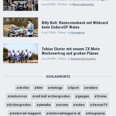
Aug 07 2026 - 10:07am
,
by
Motorradreporter
Billy Bolt: Renncomeback mit Wildcard
beim EnduroGP Wales
Aug 07 2026 - 7:49am
,
by
Husqvarna
Tobias Ebster mit neuem ZX Moto
Werksvertrag und großen Plänen
Aug 06 2026 - 7:58am
,
by
Daniele Alessandro
SCHLAGWORTE
Archiv
ktm
motogp
Sport
enduro
motocross
red bull erzbergrodeo
gasgas
Szene
Erzbergrodeo
yamaha
eicma
video
ServusTV
motorrad-magazin
motorradmagazin.at
Husqvarna