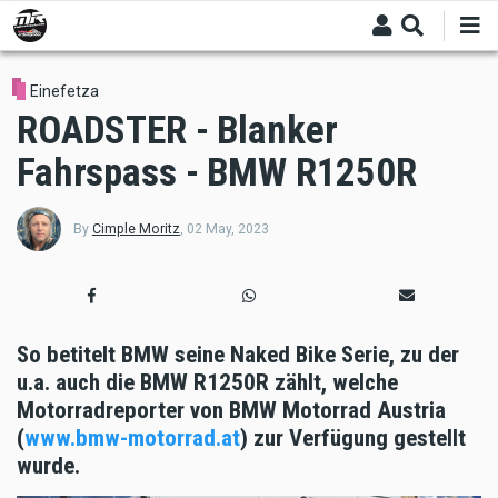
Skip
to
main
content
Einefetza
ROADSTER - Blanker
Fahrspass - BMW R1250R
By
Cimple Moritz
,
02 May, 2023
So betitelt BMW seine Naked Bike Serie, zu der
u.a. auch die BMW R1250R zählt, welche
Motorradreporter von BMW Motorrad Austria
(
www.bmw-motorrad.at
) zur Verfügung gestellt
wurde.