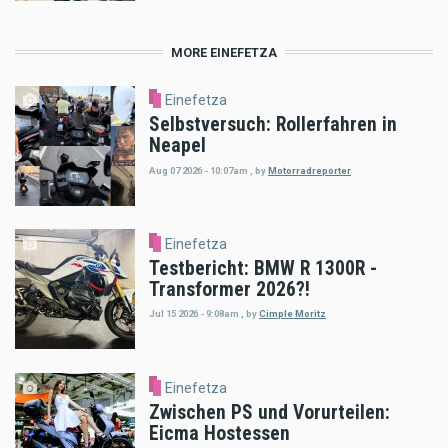
MORE EINEFETZA
Einefetza
Selbstversuch: Rollerfahren in
Neapel
Aug 07 2026 - 10:07am
,
by
Motorradreporter
Einefetza
Testbericht: BMW R 1300R -
Transformer 2026?!
Jul 15 2026 - 9:08am
,
by
Cimple Moritz
Einefetza
Zwischen PS und Vorurteilen:
Eicma Hostessen