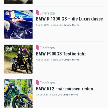
Einefetza
BMW R 1300 GS – die Luxusklasse
Sep 04 2024 - 7:53pm
,
by
Cimple Moritz
Einefetza
BMW F900GS Testbericht
Aug 05 2024 - 9:26am
,
by
Cimple Moritz
Einefetza
BMW R12 - wir müssen reden
Jul 20 2024 - 8:22am
,
by
Cimple Moritz