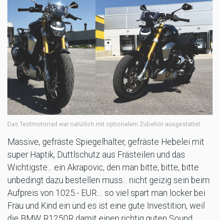
Das Testmotorrad war natürlich mit optionalem Zubehör ausgestattet
Massive, gefräste Spiegelhalter, gefräste Hebelei mit
super Haptik, Duttlschutz aus Frästeilen und das
Wichtigste... ein Akrapovic, den man bitte, bitte, bitte
unbedingt dazu bestellen muss... nicht geizig sein beim
Aufpreis von 1025.- EUR.... so viel spart man locker bei
Frau und Kind ein und es ist eine gute Investition, weil
die BMW R1250R damit einen richtig guten Sound