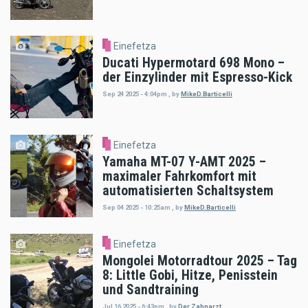
Einefetza
Ducati Hypermotard 698 Mono –
der Einzylinder mit Espresso-Kick
Sep 24 2025 - 4:04pm
,
by
MikeD.Barticelli
Einefetza
Yamaha MT-07 Y-AMT 2025 –
maximaler Fahrkomfort mit
automatisierten Schaltsystem
Sep 04 2025 - 10:25am
,
by
MikeD.Barticelli
Einefetza
Mongolei Motorradtour 2025 – Tag
8: Little Gobi, Hitze, Penisstein
und Sandtraining
Jul 16 2025 - 6:43pm
,
by
Der Zahnarzt