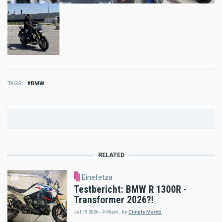
TAGS
BMW
RELATED
Einefetza
Testbericht: BMW R 1300R -
Transformer 2026?!
Jul 15 2026 - 9:08am
,
by
Cimple Moritz