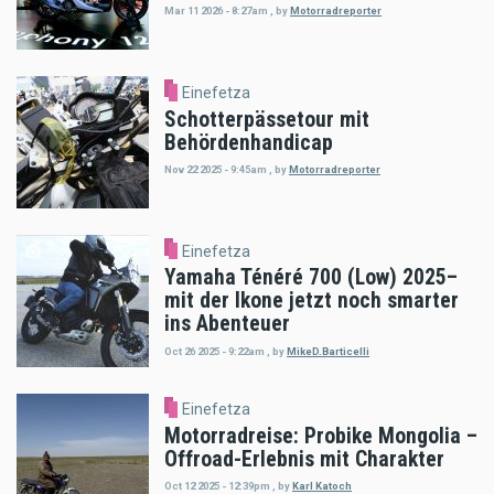
Mar 11 2026 - 8:27am
,
by
Motorradreporter
Einefetza
Schotterpässetour mit
Behördenhandicap
Nov 22 2025 - 9:45am
,
by
Motorradreporter
Einefetza
Yamaha Ténéré 700 (Low) 2025–
mit der Ikone jetzt noch smarter
ins Abenteuer
Oct 26 2025 - 9:22am
,
by
MikeD.Barticelli
Einefetza
Motorradreise: Probike Mongolia –
Offroad-Erlebnis mit Charakter
Oct 12 2025 - 12:39pm
,
by
Karl Katoch