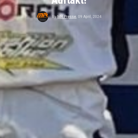
Auftakt!
By
MR Presse
,
09 April, 2024