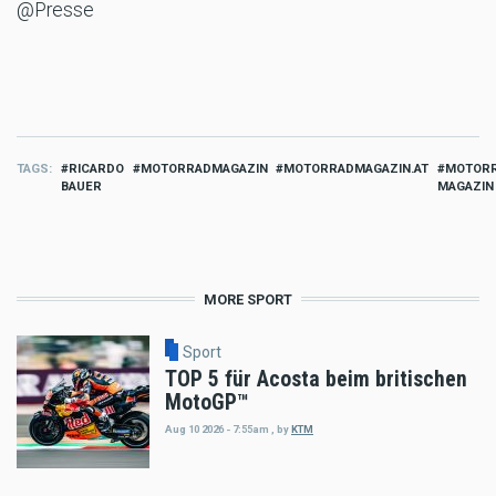
@Presse
TAGS
RICARDO
MOTORRADMAGAZIN
MOTORRADMAGAZIN.AT
MOTOR
BAUER
MAGAZIN
MORE SPORT
Sport
TOP 5 für Acosta beim britischen
MotoGP™
Aug 10 2026 - 7:55am
,
by
KTM