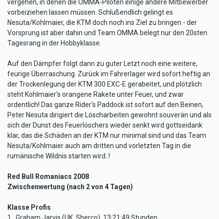
vergehen, in denen die OMMA-Piloten einige andere Mitbewerber
vorbeiziehen lassen müssen. Schlußendlich gelingt es
Nesuta/Kohlmaier, die KTM doch noch ins Ziel zu bringen - der
Vorsprung ist aber dahin und Team OMMA belegt nur den 20sten
Tagesrang in der Hobbyklasse.
Auf den Dämpfer folgt dann zu guter Letzt noch eine weitere,
feurige Überraschung. Zurück im Fahrerlager wird sofort heftig an
der Trockenlegung der KTM 300 EXC-E gerabeitet, und plötzlich
steht Kohlmaier's orangene Rakete unter Feuer, und zwar
ordentlich! Das ganze Rider's Paddock ist sofort auf den Beinen,
Peter Nesuta dirigiert die Löscharbeiten gewohnt souverän und als
sich der Dunst des Feuerlöschers wieder senkt wird gottseidank
klar, das die Schäden an der KTM nur minimal sind und das Team
Nesuta/Kohlmaier auch am dritten und vorletzten Tag in die
rumänische Wildnis starten wird..!
Red Bull Romaniacs 2008
Zwischenwertung (nach 2 von 4 Tagen)
Klasse Profis
1. Graham Jarvis (UK, Sherco), 13:21:49 Stunden