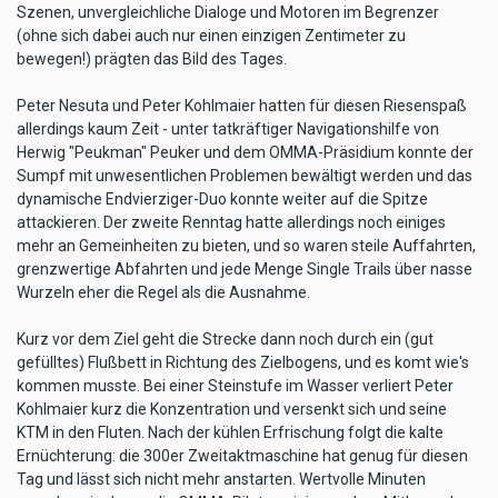
Szenen, unvergleichliche Dialoge und Motoren im Begrenzer
(ohne sich dabei auch nur einen einzigen Zentimeter zu
bewegen!) prägten das Bild des Tages.
Peter Nesuta und Peter Kohlmaier hatten für diesen Riesenspaß
allerdings kaum Zeit - unter tatkräftiger Navigationshilfe von
Herwig "Peukman" Peuker und dem OMMA-Präsidium konnte der
Sumpf mit unwesentlichen Problemen bewältigt werden und das
dynamische Endvierziger-Duo konnte weiter auf die Spitze
attackieren. Der zweite Renntag hatte allerdings noch einiges
mehr an Gemeinheiten zu bieten, und so waren steile Auffahrten,
grenzwertige Abfahrten und jede Menge Single Trails über nasse
Wurzeln eher die Regel als die Ausnahme.
Kurz vor dem Ziel geht die Strecke dann noch durch ein (gut
gefülltes) Flußbett in Richtung des Zielbogens, und es komt wie's
kommen musste. Bei einer Steinstufe im Wasser verliert Peter
Kohlmaier kurz die Konzentration und versenkt sich und seine
KTM in den Fluten. Nach der kühlen Erfrischung folgt die kalte
Ernüchterung: die 300er Zweitaktmaschine hat genug für diesen
Tag und lässt sich nicht mehr anstarten. Wertvolle Minuten