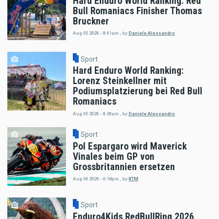
Hard Enduro World Ranking: Red
Bull Romaniacs Finisher Thomas
Bruckner
Aug 05 2026 - 8:41am
,
by
Daniele Alessandro
Sport
Hard Enduro World Ranking:
Lorenz Steinkellner mit
Podiumsplatzierung bei Red Bull
Romaniacs
Aug 05 2026 - 8:24am
,
by
Daniele Alessandro
Sport
Pol Espargaro wird Maverick
Vinales beim GP von
Grossbritannien ersetzen
Aug 04 2026 - 6:18pm
,
by
KTM
Sport
Enduro4Kids RedBullRing 2026