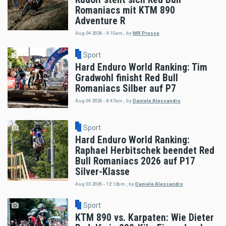
Romaniacs mit KTM 890
Adventure R
Aug 04 2026 - 9:15am
,
by
MR Presse
Sport
Hard Enduro World Ranking: Tim
Gradwohl finisht Red Bull
Romaniacs Silber auf P7
Aug 04 2026 - 8:47am
,
by
Daniele Alessandro
Sport
Hard Enduro World Ranking:
Raphael Herbitschek beendet Red
Bull Romaniacs 2026 auf P17
Silver-Klasse
Aug 03 2026 - 12:12pm
,
by
Daniele Alessandro
Sport
KTM 890 vs. Karpaten: Wie Dieter