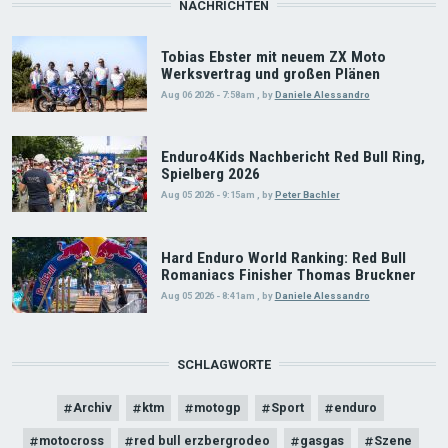
NACHRICHTEN
Tobias Ebster mit neuem ZX Moto
Werksvertrag und großen Plänen
Aug 06 2026 - 7:58am
,
by
Daniele Alessandro
Enduro4Kids Nachbericht Red Bull Ring,
Spielberg 2026
Aug 05 2026 - 9:15am
,
by
Peter Bachler
Hard Enduro World Ranking: Red Bull
Romaniacs Finisher Thomas Bruckner
Aug 05 2026 - 8:41am
,
by
Daniele Alessandro
SCHLAGWORTE
Archiv
ktm
motogp
Sport
enduro
motocross
red bull erzbergrodeo
gasgas
Szene