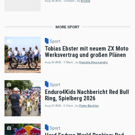
Aug 20 2014 - 12:00am
,
by
Archiv
MORE SPORT
Sport
Tobias Ebster mit neuem ZX Moto
Werksvertrag und großen Plänen
Aug 06 2026 - 7:58am
,
by
Daniele Alessandro
Sport
Enduro4Kids Nachbericht Red Bull
Ring, Spielberg 2026
Aug 05 2026 - 9:15am
,
by
Peter Bachler
Sport