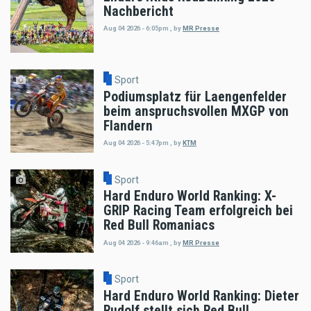
Nachbericht
Aug 04 2026 - 6:05pm
,
by
MR Presse
Sport
Podiumsplatz für Laengenfelder
beim anspruchsvollen MXGP von
Flandern
Aug 04 2026 - 5:47pm
,
by
KTM
Sport
Hard Enduro World Ranking: X-
GRIP Racing Team erfolgreich bei
Red Bull Romaniacs
Aug 04 2026 - 9:46am
,
by
MR Presse
Sport
Hard Enduro World Ranking: Dieter
Rudolf stellt sich Red Bull