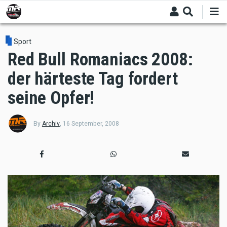
Skip
to
main
content
Sport
Red Bull Romaniacs 2008:
der härteste Tag fordert
seine Opfer!
By
Archiv
,
16 September, 2008