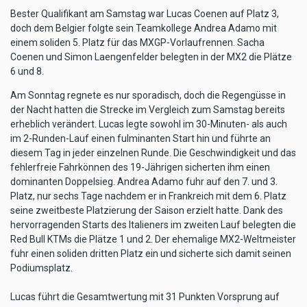
Bester Qualifikant am Samstag war Lucas Coenen auf Platz 3,
doch dem Belgier folgte sein Teamkollege Andrea Adamo mit
einem soliden 5. Platz für das MXGP-Vorlaufrennen. Sacha
Coenen und Simon Laengenfelder belegten in der MX2 die Plätze
6 und 8.
Am Sonntag regnete es nur sporadisch, doch die Regengüsse in
der Nacht hatten die Strecke im Vergleich zum Samstag bereits
erheblich verändert. Lucas legte sowohl im 30-Minuten- als auch
im 2-Runden-Lauf einen fulminanten Start hin und führte an
diesem Tag in jeder einzelnen Runde. Die Geschwindigkeit und das
fehlerfreie Fahrkönnen des 19-Jährigen sicherten ihm einen
dominanten Doppelsieg. Andrea Adamo fuhr auf den 7. und 3.
Platz, nur sechs Tage nachdem er in Frankreich mit dem 6. Platz
seine zweitbeste Platzierung der Saison erzielt hatte. Dank des
hervorragenden Starts des Italieners im zweiten Lauf belegten die
Red Bull KTMs die Plätze 1 und 2. Der ehemalige MX2-Weltmeister
fuhr einen soliden dritten Platz ein und sicherte sich damit seinen
Podiumsplatz.
Lucas führt die Gesamtwertung mit 31 Punkten Vorsprung auf