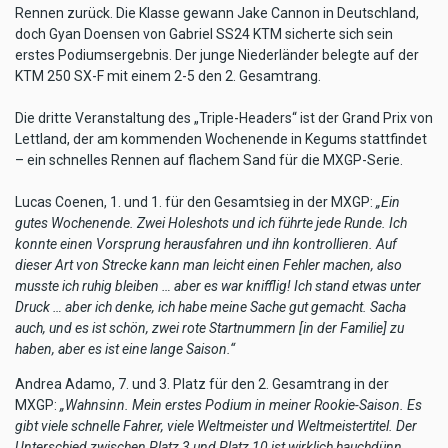
Rennen zurück. Die Klasse gewann Jake Cannon in Deutschland,
doch Gyan Doensen von Gabriel SS24 KTM sicherte sich sein
erstes Podiumsergebnis. Der junge Niederländer belegte auf der
KTM 250 SX-F mit einem 2-5 den 2. Gesamtrang.
Die dritte Veranstaltung des „Triple-Headers“ ist der Grand Prix von
Lettland, der am kommenden Wochenende in Kegums stattfindet
– ein schnelles Rennen auf flachem Sand für die MXGP-Serie.
Lucas Coenen, 1. und 1. für den Gesamtsieg in der MXGP:
„Ein
gutes Wochenende. Zwei Holeshots und ich führte jede Runde. Ich
konnte einen Vorsprung herausfahren und ihn kontrollieren. Auf
dieser Art von Strecke kann man leicht einen Fehler machen, also
musste ich ruhig bleiben … aber es war knifflig! Ich stand etwas unter
Druck … aber ich denke, ich habe meine Sache gut gemacht. Sacha
auch, und es ist schön, zwei rote Startnummern [in der Familie] zu
haben, aber es ist eine lange Saison.“
Andrea Adamo, 7. und 3. Platz für den 2. Gesamtrang in der
MXGP:
„Wahnsinn. Mein erstes Podium in meiner Rookie-Saison. Es
gibt viele schnelle Fahrer, viele Weltmeister und Weltmeistertitel. Der
Unterschied zwischen Platz 3 und Platz 10 ist wirklich hauchdünn.