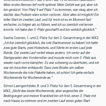
Mein erstes Rennen lief nicht optimal. Mein Gefühl war gut, aber ich
bin gestürzt. Von Platz 9 auf Platz 7 zu kommen, war okay, aber ich
dachte, das Podium wäre schon verloren. Aber alles ist möglich! Ein
toller Start im zweiten Lauf, und für mich ist es im Moment fast
einfacher, zu folgen als zu führen, weil ich so ziemlich viel lernen
konnte. Ich habe den 3. Platz geschafft und bin wirklich glücklich.“
Sacha Coenen, 1. und 2. Platz für den 2. Gesamtrang in der MX2:
„Ich bin ziemlich glücklich, die rote Startnummer zu haben! Ich hatte
zwei gute Starts, zwei Holeshots, und führte im ersten Lauf jede
Runde. Der zweite Lauf verlief etwas anders. Ich verlor auf der
Startgeraden den Vorderreifen und musste mich vom 3. Platz aus
wieder nach vorne kämpfen. Es war schwierig zu überholen, und ich
war ein bisschen enttäuscht. Dass zwei Brüder am selben
Wochenende die rote Plakette haben, ist schön! Ich gehe einfach
Wochenende für Wochenende an.“
Simon Laengenfelder, 8. und 3. Platz für den 5. Gesamtrang in der
MX2:
„Nicht das beste Wochenende, aber angesichts der
Bedingungen und meiner Krankheit bin ich froh, einen 3. Platz mit
nach Hause zu nehmen und im zweiten Lauf einen guten Start
hingelegt zu haben. Ich bin superglücklich, wieder unter den ersten