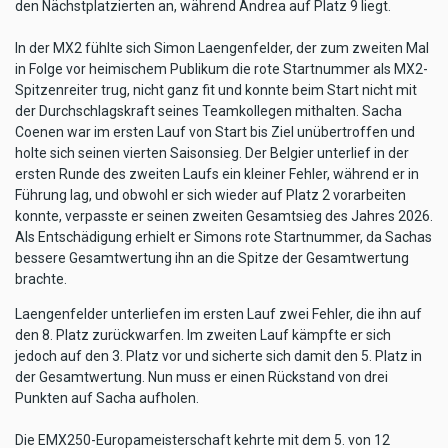
den Nächstplatzierten an, während Andrea auf Platz 9 liegt.
In der MX2 fühlte sich Simon Laengenfelder, der zum zweiten Mal
in Folge vor heimischem Publikum die rote Startnummer als MX2-
Spitzenreiter trug, nicht ganz fit und konnte beim Start nicht mit
der Durchschlagskraft seines Teamkollegen mithalten. Sacha
Coenen war im ersten Lauf von Start bis Ziel unübertroffen und
holte sich seinen vierten Saisonsieg. Der Belgier unterlief in der
ersten Runde des zweiten Laufs ein kleiner Fehler, während er in
Führung lag, und obwohl er sich wieder auf Platz 2 vorarbeiten
konnte, verpasste er seinen zweiten Gesamtsieg des Jahres 2026.
Als Entschädigung erhielt er Simons rote Startnummer, da Sachas
bessere Gesamtwertung ihn an die Spitze der Gesamtwertung
brachte.
Laengenfelder unterliefen im ersten Lauf zwei Fehler, die ihn auf
den 8. Platz zurückwarfen. Im zweiten Lauf kämpfte er sich
jedoch auf den 3. Platz vor und sicherte sich damit den 5. Platz in
der Gesamtwertung. Nun muss er einen Rückstand von drei
Punkten auf Sacha aufholen.
Die EMX250-Europameisterschaft kehrte mit dem 5. von 12