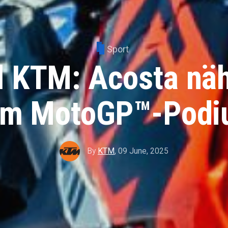
Sport
l KTM: Acosta näh
em MotoGP™-Podi
By
KTM
,
09 June, 2025