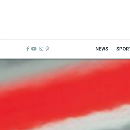
Skip
to
main
content
NEWS
SPOR