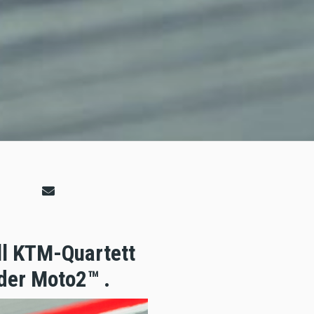
ll KTM-Quartett
der Moto2™ .