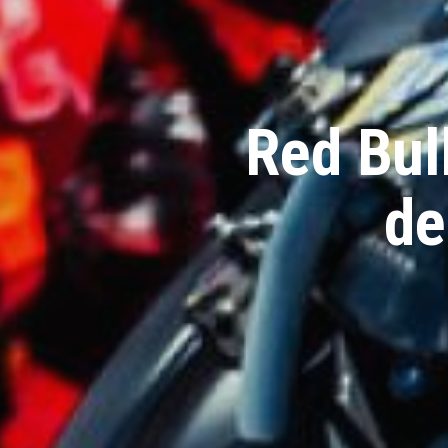
Red Bul
d