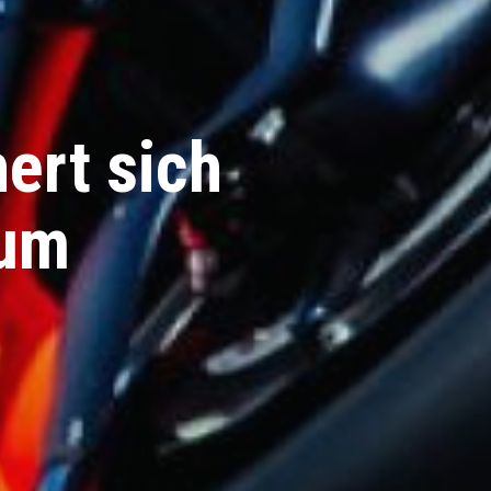
ert sich
um