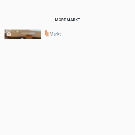
MORE MARKT
Markt
DJI Osmo Pocket 4P: Die Gimbal-
Kamera im Überblick
Aug 03 2026 - 9:37am
,
by
Motorradreporter
Markt
Klim Motorradbekleidung: Ladies'
Choice!
Jul 31 2026 - 11:23am
,
by
MR Presse
Markt
CNC Racing präsentiert Ducati
Multistrada V4