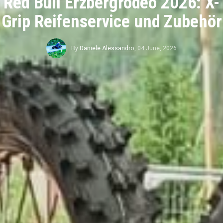
Red Bull Erzbergrodeo 2026: X-
Grip Reifenservice und Zubehör
By
Daniele Alessandro
,
04 June, 2026