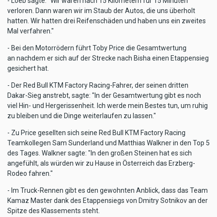
- Loeb sagte: "Wir waren nach 15 Kilometern für 15 Minuten
verloren. Dann waren wir im Staub der Autos, die uns überholt
hatten. Wir hatten drei Reifenschäden und haben uns ein zweites
Mal verfahren."
- Bei den Motorrödern führt Toby Price die Gesamtwertung
an nachdem er sich auf der Strecke nach Bisha einen Etappensieg
gesichert hat.
- Der Red Bull KTM Factory Racing-Fahrer, der seinen dritten
Dakar-Sieg anstrebt, sagte: "In der Gesamtwertung gibt es noch
viel Hin- und Hergerissenheit. Ich werde mein Bestes tun, um ruhig
zu bleiben und die Dinge weiterlaufen zu lassen."
- Zu Price gesellten sich seine Red Bull KTM Factory Racing
Teamkollegen Sam Sunderland und Matthias Walkner in den Top 5
des Tages. Walkner sagte: "In den großen Steinen hat es sich
angefühlt, als würden wir zu Hause in Österreich das Erzberg-
Rodeo fahren."
- Im Truck-Rennen gibt es den gewohnten Anblick, dass das Team
Kamaz Master dank des Etappensiegs von Dmitry Sotnikov an der
Spitze des Klassements steht.