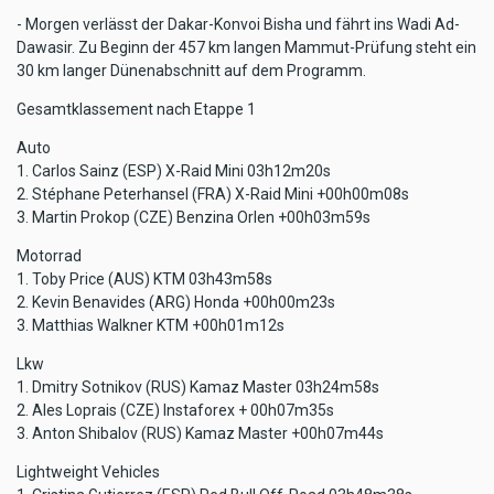
- Morgen verlässt der Dakar-Konvoi Bisha und fährt ins Wadi Ad-
Dawasir. Zu Beginn der 457 km langen Mammut-Prüfung steht ein
30 km langer Dünenabschnitt auf dem Programm.
Gesamtklassement nach Etappe 1
Auto
1. Carlos Sainz (ESP) X-Raid Mini 03h12m20s
2. Stéphane Peterhansel (FRA) X-Raid Mini +00h00m08s
3. Martin Prokop (CZE) Benzina Orlen +00h03m59s
Motorrad
1. Toby Price (AUS) KTM 03h43m58s
2. Kevin Benavides (ARG) Honda +00h00m23s
3. Matthias Walkner KTM +00h01m12s
Lkw
1. Dmitry Sotnikov (RUS) Kamaz Master 03h24m58s
2. Ales Loprais (CZE) Instaforex + 00h07m35s
3. Anton Shibalov (RUS) Kamaz Master +00h07m44s
Lightweight Vehicles