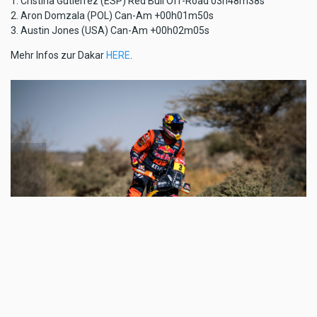
1. Cristina Gutierrez (ESP) Red Bull Off-Road 03h48m38s
2. Aron Domzala (POL) Can-Am +00h01m50s
3. Austin Jones (USA) Can-Am +00h02m05s
Mehr Infos zur Dakar
HERE
.