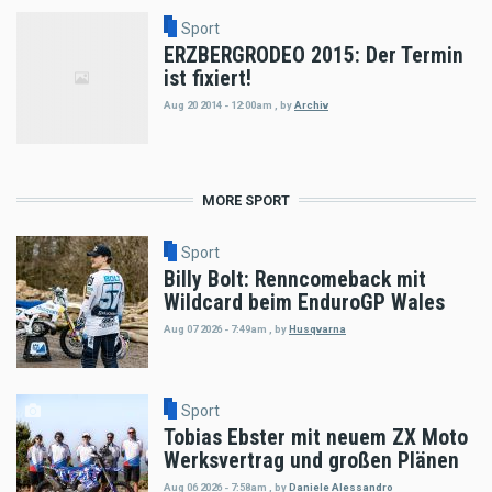
Sport
ERZBERGRODEO 2015: Der Termin
ist fixiert!
Aug 20 2014 - 12:00am
,
by
Archiv
MORE SPORT
Sport
Billy Bolt: Renncomeback mit
Wildcard beim EnduroGP Wales
Aug 07 2026 - 7:49am
,
by
Husqvarna
Sport
Tobias Ebster mit neuem ZX Moto
Werksvertrag und großen Plänen
Aug 06 2026 - 7:58am
,
by
Daniele Alessandro