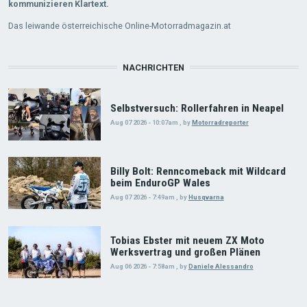
kommunizieren Klartext.
Das leiwande österreichische Online-Motorradmagazin.at
NACHRICHTEN
Selbstversuch: Rollerfahren in Neapel
Aug 07 2026 - 10:07am
,
by
Motorradreporter
Billy Bolt: Renncomeback mit Wildcard
beim EnduroGP Wales
Aug 07 2026 - 7:49am
,
by
Husqvarna
Tobias Ebster mit neuem ZX Moto
Werksvertrag und großen Plänen
Aug 06 2026 - 7:58am
,
by
Daniele Alessandro