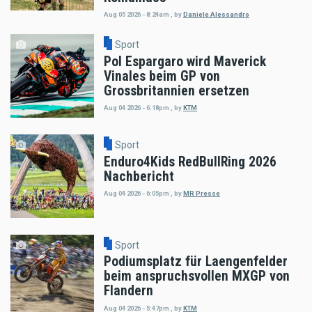
Aug 05 2026 - 8:24am
,
by
Daniele Alessandro
Sport
Pol Espargaro wird Maverick
Vinales beim GP von
Grossbritannien ersetzen
Aug 04 2026 - 6:18pm
,
by
KTM
Sport
Enduro4Kids RedBullRing 2026
Nachbericht
Aug 04 2026 - 6:05pm
,
by
MR Presse
Sport
Podiumsplatz für Laengenfelder
beim anspruchsvollen MXGP von
Flandern
Aug 04 2026 - 5:47pm
,
by
KTM