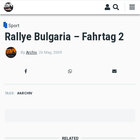
Skip
to
main
content
Sport
Rallye Bulgaria – Fahrtag 2
By
Archiv
,
26 May, 2009
TAGS
ARCHIV
RELATED