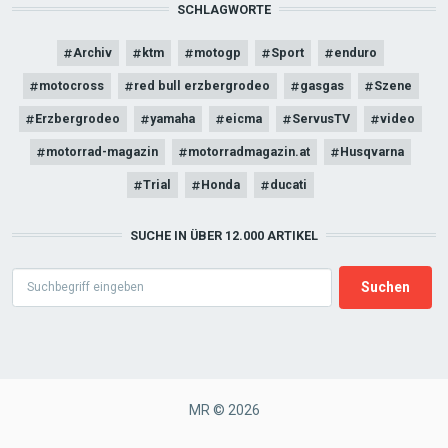
SCHLAGWORTE
Archiv
ktm
motogp
Sport
enduro
motocross
red bull erzbergrodeo
gasgas
Szene
Erzbergrodeo
yamaha
eicma
ServusTV
video
motorrad-magazin
motorradmagazin.at
Husqvarna
Trial
Honda
ducati
SUCHE IN ÜBER 12.000 ARTIKEL
Search
MR © 2026