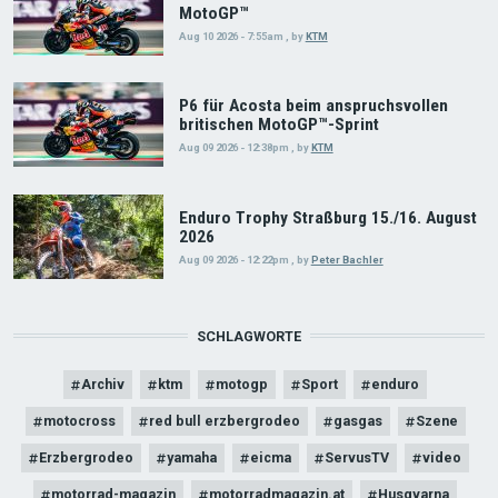
MotoGP™
Aug 10 2026 - 7:55am
,
by
KTM
P6 für Acosta beim anspruchsvollen
britischen MotoGP™-Sprint
Aug 09 2026 - 12:38pm
,
by
KTM
Enduro Trophy Straßburg 15./16. August
2026
Aug 09 2026 - 12:22pm
,
by
Peter Bachler
SCHLAGWORTE
Archiv
ktm
motogp
Sport
enduro
motocross
red bull erzbergrodeo
gasgas
Szene
Erzbergrodeo
yamaha
eicma
ServusTV
video
motorrad-magazin
motorradmagazin.at
Husqvarna