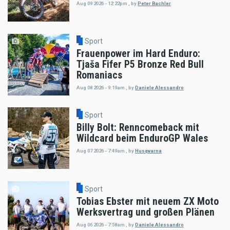
Aug 09 2026 - 12:22pm
,
by
Peter Bachler
Sport
Frauenpower im Hard Enduro:
Tjaša Fifer P5 Bronze Red Bull
Romaniacs
Aug 08 2026 - 9:19am
,
by
Daniele Alessandro
Sport
Billy Bolt: Renncomeback mit
Wildcard beim EnduroGP Wales
Aug 07 2026 - 7:49am
,
by
Husqvarna
Sport
Tobias Ebster mit neuem ZX Moto
Werksvertrag und großen Plänen
Aug 06 2026 - 7:58am
,
by
Daniele Alessandro