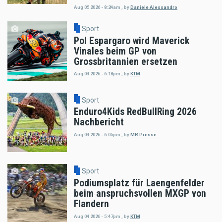
Aug 05 2026 - 8:24am
,
by
Daniele Alessandro
Sport
Pol Espargaro wird Maverick
Vinales beim GP von
Grossbritannien ersetzen
Aug 04 2026 - 6:18pm
,
by
KTM
Sport
Enduro4Kids RedBullRing 2026
Nachbericht
Aug 04 2026 - 6:05pm
,
by
MR Presse
Sport
Podiumsplatz für Laengenfelder
beim anspruchsvollen MXGP von
Flandern
Aug 04 2026 - 5:47pm
,
by
KTM