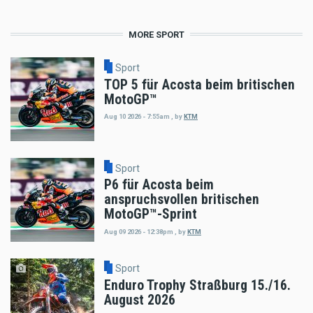
MORE SPORT
Sport
TOP 5 für Acosta beim britischen
MotoGP™
Aug 10 2026 - 7:55am
,
by
KTM
Sport
P6 für Acosta beim
anspruchsvollen britischen
MotoGP™-Sprint
Aug 09 2026 - 12:38pm
,
by
KTM
Sport
Enduro Trophy Straßburg 15./16.
August 2026