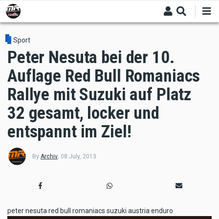
Skip
to
main
content
Sport
Peter Nesuta bei der 10.
Auflage Red Bull Romaniacs
Rallye mit Suzuki auf Platz
32 gesamt, locker und
entspannt im Ziel!
By
Archiv
,
08 July, 2013
peter nesuta red bull romaniacs suzuki austria enduro