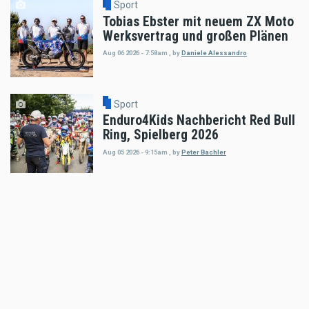
Sport
Tobias Ebster mit neuem ZX Moto
Werksvertrag und großen Plänen
Aug 06 2026 - 7:58am
,
by
Daniele Alessandro
Sport
Enduro4Kids Nachbericht Red Bull
Ring, Spielberg 2026
Aug 05 2026 - 9:15am
,
by
Peter Bachler
Sport
Hard Enduro World Ranking: Red
Bull Romaniacs Finisher Thomas
Bruckner
Aug 05 2026 - 8:41am
,
by
Daniele Alessandro
Sport