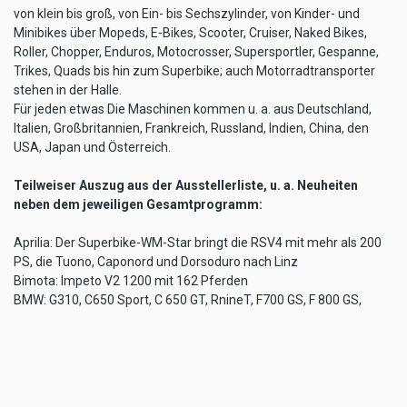
von klein bis groß, von Ein- bis Sechszylinder, von Kinder- und
Minibikes über Mopeds, E-Bikes, Scooter, Cruiser, Naked Bikes,
Roller, Chopper, Enduros, Motocrosser, Supersportler, Gespanne,
Trikes, Quads bis hin zum Superbike; auch Motorradtransporter
stehen in der Halle.
Für jeden etwas Die Maschinen kommen u. a. aus Deutschland,
Italien, Großbritannien, Frankreich, Russland, Indien, China, den
USA, Japan und Österreich.
Teilweiser Auszug aus der Ausstellerliste, u. a. Neuheiten
neben dem jeweiligen Gesamtprogramm:
Aprilia: Der Superbike-WM-Star bringt die RSV4 mit mehr als 200
PS, die Tuono, Caponord und Dorsoduro nach Linz
Bimota: Impeto V2 1200 mit 162 Pferden
BMW: G310, C650 Sport, C 650 GT, RnineT, F700 GS, F 800 GS,
R1200 S
Ducati: Wahre Neuheitenflut mit XDiavel, Monster 1200R, ,
Multistrada 1200, Hypermotard 939 Scrambler sixty2, Scrambler
flat track pro, 959 Panigale
Harley-Davidson: Schwarze Fat Boy S, Softail Slim S, Heritage