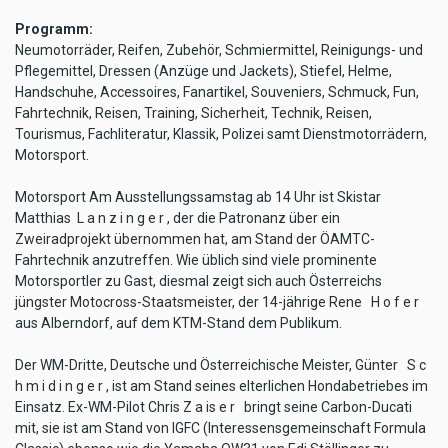
Programm:
Neumotorräder, Reifen, Zubehör, Schmiermittel, Reinigungs- und
Pflegemittel, Dressen (Anzüge und Jackets), Stiefel, Helme,
Handschuhe, Accessoires, Fanartikel, Souveniers, Schmuck, Fun,
Fahrtechnik, Reisen, Training, Sicherheit, Technik, Reisen,
Tourismus, Fachliteratur, Klassik, Polizei samt Dienstmotorrädern,
Motorsport.
Motorsport Am Ausstellungssamstag ab 14 Uhr ist Skistar
Matthias L a n z i n g e r , der die Patronanz über ein
Zweiradprojekt übernommen hat, am Stand der ÖAMTC-
Fahrtechnik anzutreffen. Wie üblich sind viele prominente
Motorsportler zu Gast, diesmal zeigt sich auch Österreichs
jüngster Motocross-Staatsmeister, der 14-jährige Rene H o f e r
aus Alberndorf, auf dem KTM-Stand dem Publikum.
Der WM-Dritte, Deutsche und Österreichische Meister, Günter S c
h m i d i n g e r , ist am Stand seines elterlichen Hondabetriebes im
Einsatz. Ex-WM-Pilot Chris Z a is e r bringt seine Carbon-Ducati
mit, sie ist am Stand von IGFC (Interessensgemeinschaft Formula