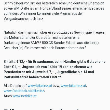
Schmidinger vor Ort, der österreichische und deutsche Champion
sowie WM-Dritte ist am Honda-Stand seines elterlichen Betriebes
zu finden. Wie immer kommen viele Promis aus der
Vollgasbranche nach Linz.
Natürlich darf man sich über ein großzügiges Gewinnspiel freuen,
die Motorradhändler Oberösterreichs stellen eine
funkelnagelneue BMW F 800 GS Sonder Edition aus, die ein(e)
Besucher(in) für immer mit nach Hause nehmen darf.
Eintritt: € 12,-- für Erwachsene, beim Händler gibt’s Gutscheine
über € 4,--; Jugendlich von 14 bis 19 zahlen ebenso wie
Pensionisten mit Ausweis € 7,--, Jugendliche bis 14 und
Rollstuhlfahrer haben freien Eintritt.
Alle Details auf
www.bikelinz.at
bzw.
www.bike-linz.at
,
www.facebook.at/bikelinz
;
Auch
www.netbike.at