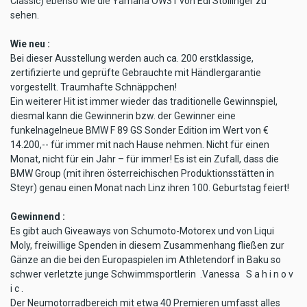
Classic) ebenso wie die Yamaha OW31 von Edi Stöllinger zu
sehen.
Wie neu :
Bei dieser Ausstellung werden auch ca. 200 erstklassige,
zertifizierte und geprüfte Gebrauchte mit Händlergarantie
vorgestellt. Traumhafte Schnäppchen!
Ein weiterer Hit ist immer wieder das traditionelle Gewinnspiel,
diesmal kann die Gewinnerin bzw. der Gewinner eine
funkelnagelneue BMW F 89 GS Sonder Edition im Wert von €
14.200,-- für immer mit nach Hause nehmen. Nicht für einen
Monat, nicht für ein Jahr – für immer! Es ist ein Zufall, dass die
BMW Group (mit ihren österreichischen Produktionsstätten in
Steyr) genau einen Monat nach Linz ihren 100. Geburtstag feiert!
Gewinnend :
Es gibt auch Giveaways von Schumoto-Motorex und von Liqui
Moly, freiwillige Spenden in diesem Zusammenhang fließen zur
Gänze an die bei den Europaspielen im Athletendorf in Baku so
schwer verletzte junge Schwimmsportlerin .Vanessa S a h i n o v
i c .
Der Neumotorradbereich mit etwa 40 Premieren umfasst alles