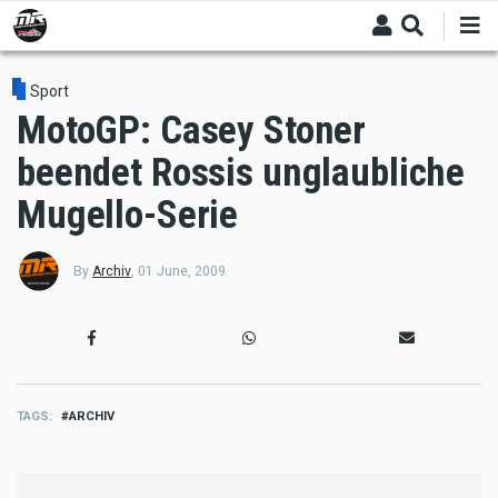
Skip
to
main
content
Sport
MotoGP: Casey Stoner
beendet Rossis unglaubliche
Mugello-Serie
By
Archiv
,
01 June, 2009
TAGS
ARCHIV