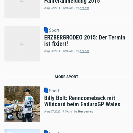
Fahreranmeldung 2015
Aug 22 2014 - 12:00am
,
by
Archiv
Sport
ERZBERGRODEO 2015: Der Termin
ist fixiert!
Aug 20 2014 - 12:00am
,
by
Archiv
MORE SPORT
Sport
Billy Bolt: Renncomeback mit
Wildcard beim EnduroGP Wales
Aug 07 2026 - 7:49am
,
by
Husqvarna