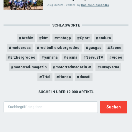
Aug 06 2026 - 7:58am
,
by
Daniele Alessandro
SCHLAGWORTE
Archiv
ktm
motogp
Sport
enduro
motocross
red bull erzbergrodeo
gasgas
Szene
Erzbergrodeo
yamaha
eicma
ServusTV
video
motorrad-magazin
motorradmagazin.at
Husqvarna
Trial
Honda
ducati
SUCHE IN ÜBER 12.000 ARTIKEL
Search