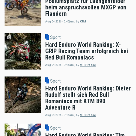
Podiumsplatz für Laengenfelder
beim anspruchsvollen MXGP von
Flandern
Aug 04 2026 - 5:47pm
,
by
KTM
Sport
Hard Enduro World Ranking: X-
GRIP Racing Team erfolgreich bei
Red Bull Romaniacs
Aug 04 2026 - 9:46am
,
by
MR Presse
Sport
Hard Enduro World Ranking: Dieter
Rudolf stellt sich Red Bull
Romaniacs mit KTM 890
Adventure R
Aug 04 2026 - 9:15am
,
by
MR Presse
Sport
Hard Enduro World Ranking: Tim