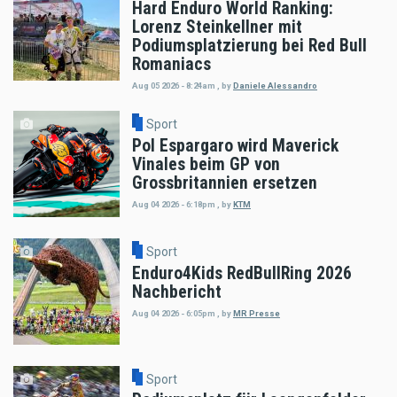
Hard Enduro World Ranking:
Lorenz Steinkellner mit
Podiumsplatzierung bei Red Bull
Romaniacs
Aug 05 2026 - 8:24am
,
by
Daniele Alessandro
Sport
Pol Espargaro wird Maverick
Vinales beim GP von
Grossbritannien ersetzen
Aug 04 2026 - 6:18pm
,
by
KTM
Sport
Enduro4Kids RedBullRing 2026
Nachbericht
Aug 04 2026 - 6:05pm
,
by
MR Presse
Sport