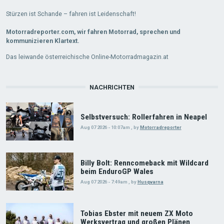
Stürzen ist Schande – fahren ist Leidenschaft!
Motorradreporter.com, wir fahren Motorrad, sprechen und
kommunizieren Klartext.
Das leiwande österreichische Online-Motorradmagazin.at
NACHRICHTEN
Selbstversuch: Rollerfahren in Neapel
Aug 07 2026 - 10:07am
,
by
Motorradreporter
Billy Bolt: Renncomeback mit Wildcard
beim EnduroGP Wales
Aug 07 2026 - 7:49am
,
by
Husqvarna
Tobias Ebster mit neuem ZX Moto
Werksvertrag und großen Plänen