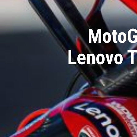
MotoG
Lenovo T