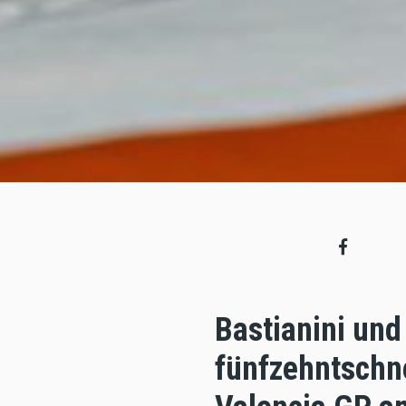
Bastianini und
fünfzehntschne