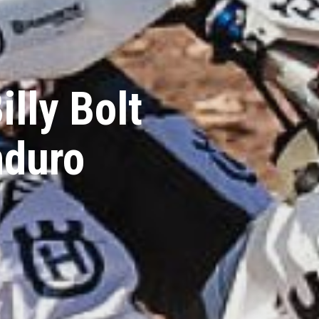
lly Bolt
nduro