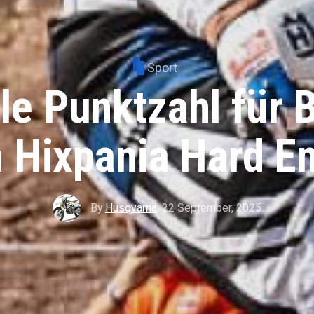
Sport
e Punktzahl für Bi
 Hixpania Hard E
By
Husqvarna
,
22 September, 2025