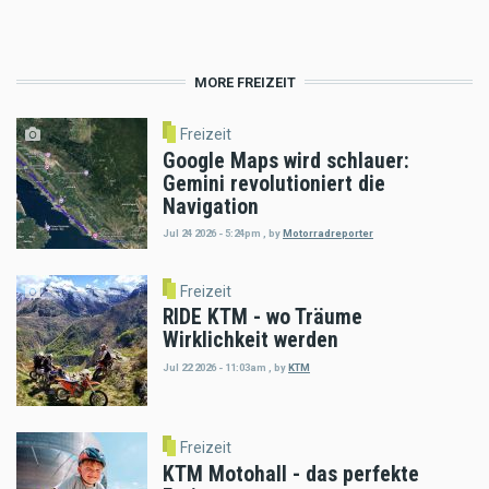
MORE FREIZEIT
Freizeit
Google Maps wird schlauer:
Gemini revolutioniert die
Navigation
Jul 24 2026 - 5:24pm
,
by
Motorradreporter
Freizeit
RIDE KTM - wo Träume
Wirklichkeit werden
Jul 22 2026 - 11:03am
,
by
KTM
Freizeit
KTM Motohall - das perfekte