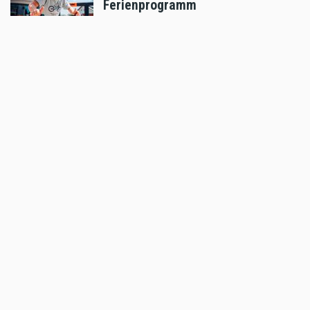
Ferienprogramm
Jul 15 2026 - 4:11pm
,
by
KTM
Freizeit
Enduro Osttirol feiert 13 Jahre
Erzbergcamp
Jul 02 2026 - 10:43am
,
by
Daniele Alessandro
Freizeit
Red Stag: Gefahr abseits der
Trails
Jun 12 2026 - 7:16pm
,
by
Daniele Alessandro
Freizeit
Vom spielerischen Glücke am
Fuße des Eisernen Giganten