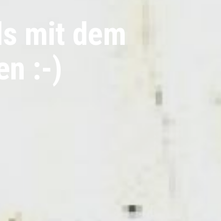
als mit dem
n :-)