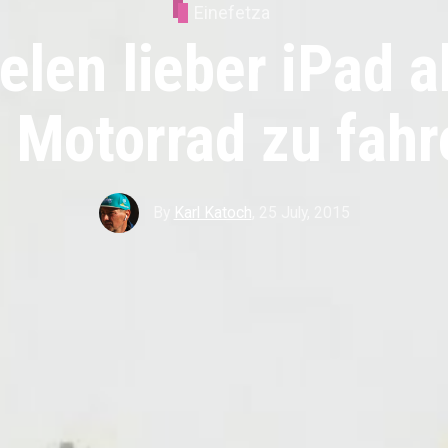
Einefetza
elen lieber iPad 
 Motorrad zu fahre
By
Karl Katoch
,
25 July, 2015