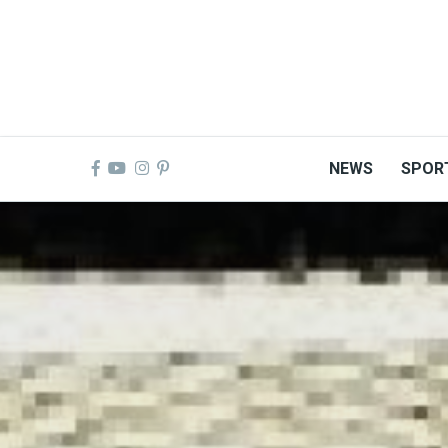
Skip
to
main
content
NEWS
SPOR