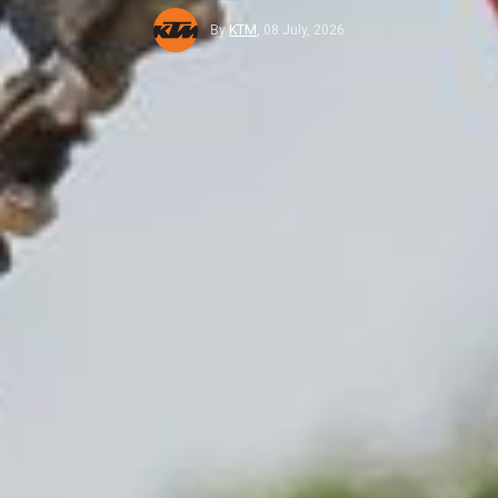
By
KTM
,
08 July, 2026