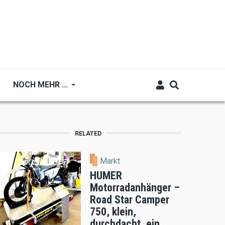
NOCH MEHR ...
RELATED
Markt
HUMER
Motorradanhänger –
Road Star Camper
750, klein,
durchdacht, ein