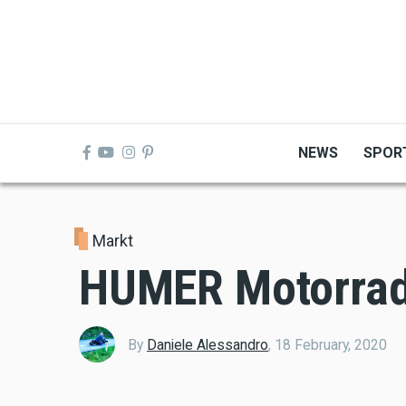
Skip
to
main
content
NEWS
SPOR
Markt
HUMER Motorra
By
Daniele Alessandro
,
18 February, 2020