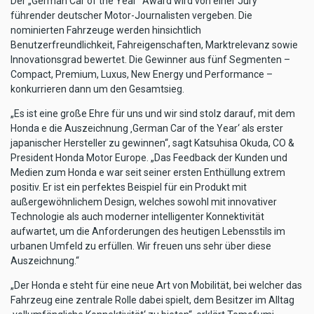
Der „German Car of the Year“ Award wird von einer Jury
führender deutscher Motor-Journalisten vergeben. Die
nominierten Fahrzeuge werden hinsichtlich
Benutzerfreundlichkeit, Fahreigenschaften, Marktrelevanz sowie
Innovationsgrad bewertet. Die Gewinner aus fünf Segmenten –
Compact, Premium, Luxus, New Energy und Performance –
konkurrieren dann um den Gesamtsieg.
„Es ist eine große Ehre für uns und wir sind stolz darauf, mit dem
Honda e die Auszeichnung ‚German Car of the Year‘ als erster
japanischer Hersteller zu gewinnen“, sagt Katsuhisa Okuda, CO &
President Honda Motor Europe. „Das Feedback der Kunden und
Medien zum Honda e war seit seiner ersten Enthüllung extrem
positiv. Er ist ein perfektes Beispiel für ein Produkt mit
außergewöhnlichem Design, welches sowohl mit innovativer
Technologie als auch moderner intelligenter Konnektivität
aufwartet, um die Anforderungen des heutigen Lebensstils im
urbanen Umfeld zu erfüllen. Wir freuen uns sehr über diese
Auszeichnung.“
„Der Honda e steht für eine neue Art von Mobilität, bei welcher das
Fahrzeug eine zentrale Rolle dabei spielt, dem Besitzer im Alltag