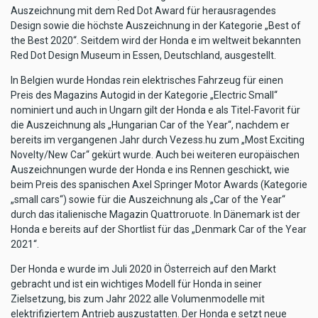
Auszeichnung mit dem Red Dot Award für herausragendes
Design sowie die höchste Auszeichnung in der Kategorie „Best of
the Best 2020“. Seitdem wird der Honda e im weltweit bekannten
Red Dot Design Museum in Essen, Deutschland, ausgestellt.
In Belgien wurde Hondas rein elektrisches Fahrzeug für einen
Preis des Magazins Autogid in der Kategorie „Electric Small“
nominiert und auch in Ungarn gilt der Honda e als Titel-Favorit für
die Auszeichnung als „Hungarian Car of the Year“, nachdem er
bereits im vergangenen Jahr durch Vezess.hu zum „Most Exciting
Novelty/New Car“ gekürt wurde. Auch bei weiteren europäischen
Auszeichnungen wurde der Honda e ins Rennen geschickt, wie
beim Preis des spanischen Axel Springer Motor Awards (Kategorie
„small cars“) sowie für die Auszeichnung als „Car of the Year“
durch das italienische Magazin Quattroruote. In Dänemark ist der
Honda e bereits auf der Shortlist für das „Denmark Car of the Year
2021“.
Der Honda e wurde im Juli 2020 in Österreich auf den Markt
gebracht und ist ein wichtiges Modell für Honda in seiner
Zielsetzung, bis zum Jahr 2022 alle Volumenmodelle mit
elektrifiziertem Antrieb auszustatten. Der Honda e setzt neue