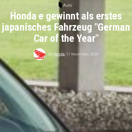
Auto
Honda e gewinnt als erstes
japanisches Fahrzeug "German
Car of the Year"
By
Honda
,
17 November, 2020