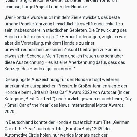
‚vollumfängliche Konnektivität‘ zu bieten“, erklärt Tomofumi
Ichinose, Large Project Leader des Honda e.
„Der Honda e wurde auch mit dem Ziel entwickelt, das beste
urbane Pendlerfahrzeug hinsichtlich Umweltfreundlichkeit zu
sein, insbesondere in städtischen Gebieten. Die Entwicklung des
Honda e stellte uns vor große Herausforderungen, zugleich war
aber die Vorstellung, mit dem Honda e zu einer
umweltfreundlichen besseren Zukunft beitragen zu können,
etwas sehr Schönes. Mein Team und ich freuen uns sehr über
diese Auszeichnung – es ist eine Anerkennung dafür, dass das
Konzept des Honda e gut ankommt.“
Diese jüngste Auszeichnung für den Honda e folgt weiteren
anerkannten europäischen Preisen. In Großbritannien siegte der
Honda e beim „Britain’s Best Car“ Award 2020 von Autocar (in der
Kategorie „Best Car Tech“) und kürzlich gewann er auch beim „City
/ Small Car of the Year“ des News International Motor Awards
2020.
In Deutschland konnte der Honda e zusätzlich zum Titel „German
Car of the Year“ auch den Titel „EuroCarBody“ 2020 des
Automotive Circle holen, nur wenige Monate nach der