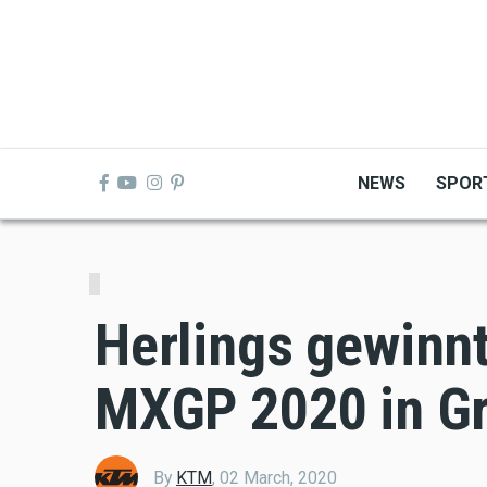
Skip
to
main
content
NEWS
SPOR
Herlings gewinn
MXGP 2020 in Gre
By
KTM
,
02 March, 2020