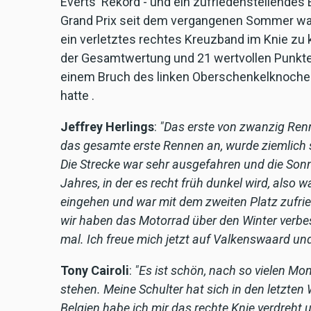
Everts' Rekord - und ein zufriedenstellendes
Grand Prix seit dem vergangenen Sommer wa
ein verletztes rechtes Kreuzband im Knie zu 
der Gesamtwertung und 21 wertvollen Punkten
einem Bruch des linken Oberschenkelknochen
hatte .
Jeffrey Herlings
:
"Das erste von zwanzig Renn
das gesamte erste Rennen an, wurde ziemlich s
Die Strecke war sehr ausgefahren und die Sonne
Jahres, in der es recht früh dunkel wird, also 
eingehen und war mit dem zweiten Platz zufri
wir haben das Motorrad über den Winter verbess
mal. Ich freue mich jetzt auf Valkenswaard u
Tony Cairoli
:
"Es ist schön, nach so vielen 
stehen. Meine Schulter hat sich in den letzten
Belgien habe ich mir das rechte Knie verdreht u