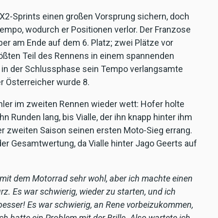
MX2-Sprints einen großen Vorsprung sichern, doch
empo, wodurch er Positionen verlor. Der Franzose
ber am Ende auf dem 6. Platz; zwei Plätze vor
ößten Teil des Rennens in einem spannenden
g in der Schlussphase sein Tempo verlangsamte
r Österreicher wurde 8.
hler im zweiten Rennen wieder wett: Hofer holte
n Runden lang, bis Vialle, der ihn knapp hinter ihm
ner zweiten Saison seinen ersten Moto-Sieg errang.
der Gesamtwertung, da Vialle hinter Jago Geerts auf
 mit dem Motorrad sehr wohl, aber ich machte einen
. Es war schwierig, wieder zu starten, und ich
besser! Es war schwierig, an Rene vorbeizukommen,
 hatte ein Problem mit der Brille. Also wartete ich