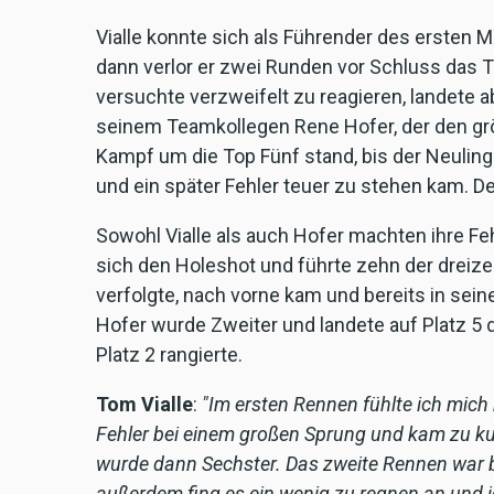
Vialle konnte sich als Führender des ersten 
dann verlor er zwei Runden vor Schluss das T
versuchte verzweifelt zu reagieren, landete a
seinem Teamkollegen Rene Hofer, der den gr
Kampf um die Top Fünf stand, bis der Neulin
und ein später Fehler teuer zu stehen kam. De
Sowohl Vialle als auch Hofer machten ihre Fe
sich den Holeshot und führte zehn der dreizeh
verfolgte, nach vorne kam und bereits in sei
Hofer wurde Zweiter und landete auf Platz 5 
Platz 2 rangierte.
Tom Vialle
:
"Im ersten Rennen fühlte ich mich
Fehler bei einem großen Sprung und kam zu kurz
wurde dann Sechster. Das zweite Rennen war 
außerdem fing es ein wenig zu regnen an und ich