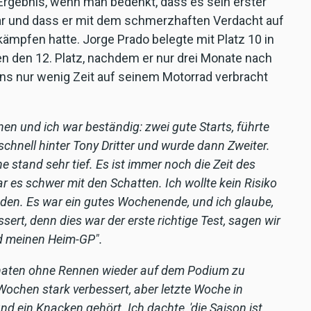
 Ergebnis, wenn man bedenkt, dass es sein erster
r und dass er mit dem schmerzhaften Verdacht auf
kämpfen hatte. Jorge Prado belegte mit Platz 10 in
 den 12. Platz, nachdem er nur drei Monate nach
s nur wenig Zeit auf seinem Motorrad verbracht
en und ich war beständig: zwei gute Starts, führte
chnell hinter Tony Dritter und wurde dann Zweiter.
 stand sehr tief. Es ist immer noch die Zeit des
war es schwer mit den Schatten. Ich wollte kein Risiko
eden. Es war ein gutes Wochenende, und ich glaube,
ert, denn dies war der erste richtige Test, sagen wir
nd meinen Heim-GP".
Monaten ohne Rennen wieder auf dem Podium zu
 Wochen stark verbessert, aber letzte Woche in
nd ein Knacken gehört. Ich dachte, 'die Saison ist