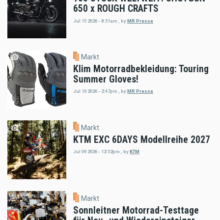
650 x ROUGH CRAFTS
Jul 15 2026 - 8:51am
,
by
MR Presse
Markt
Klim Motorradbekleidung: Touring
Summer Gloves!
Jul 10 2026 - 2:47pm
,
by
MR Presse
Markt
KTM EXC 6DAYS Modellreihe 2027
Jul 09 2026 - 12:52pm
,
by
KTM
Markt
Sonnleitner Motorrad-Testtage