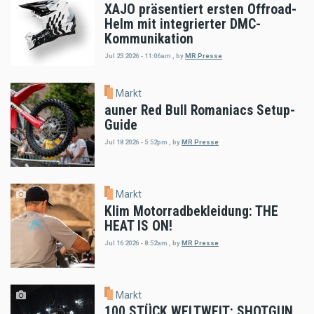
XAJO präsentiert ersten Offroad-
Helm mit integrierter DMC-
Kommunikation
Jul 23 2026 - 11:06am
,
by
MR Presse
Markt
auner Red Bull Romaniacs Setup-
Guide
Jul 18 2026 - 5:52pm
,
by
MR Presse
Markt
Klim Motorradbekleidung: THE
HEAT IS ON!
Jul 16 2026 - 8:52am
,
by
MR Presse
Markt
100 STÜCK WELTWEIT: SHOTGUN