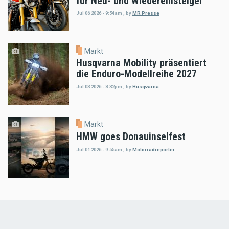
für Neu- und Wiedereinsteiger
Jul 06 2026 - 9:54am
,
by
MR Presse
Markt
Husqvarna Mobility präsentiert
die Enduro-Modellreihe 2027
Jul 03 2026 - 8:32pm
,
by
Husqvarna
Markt
HMW goes Donauinselfest
Jul 01 2026 - 9:55am
,
by
Motorradreporter
Load