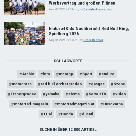
Werksvertrag und großen Plänen
Aug 06 2026 - 7:58am
,
by
Daniele Alessandro
Enduro4Kids Nachbericht Red Bull Ring,
Spielberg 2026
Aug 05 2026 - 9:15am
,
by
Peter Bachler
SCHLAGWORTE
Archiv
ktm
motogp
Sport
enduro
motocross
red bull erzbergrodeo
gasgas
Szene
Erzbergrodeo
yamaha
eicma
ServusTV
video
motorrad-magazin
motorradmagazin.at
Husqvarna
Trial
Honda
ducati
SUCHE IN ÜBER 12.000 ARTIKEL