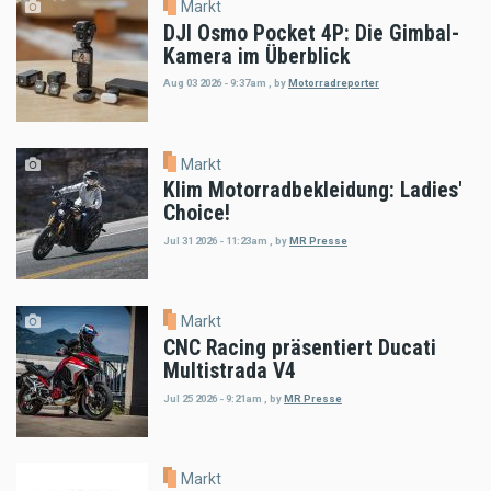
Markt
DJI Osmo Pocket 4P: Die Gimbal-
Kamera im Überblick
Aug 03 2026 - 9:37am
,
by
Motorradreporter
Markt
Klim Motorradbekleidung: Ladies'
Choice!
Jul 31 2026 - 11:23am
,
by
MR Presse
Markt
CNC Racing präsentiert Ducati
Multistrada V4
Jul 25 2026 - 9:21am
,
by
MR Presse
Markt