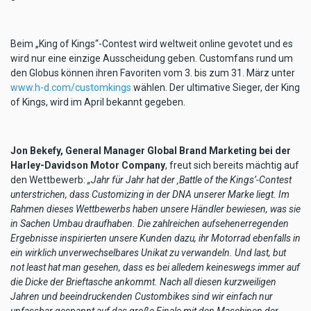
Beim „King of Kings“-Contest wird weltweit online gevotet und es
wird nur eine einzige Ausscheidung geben. Customfans rund um
den Globus können ihren Favoriten vom 3. bis zum 31. März unter
www.h-d.com/customkings
wählen. Der ultimative Sieger, der King
of Kings, wird im April bekannt gegeben.
Jon Bekefy, General Manager Global Brand Marketing bei der
Harley-Davidson Motor Company
, freut sich bereits mächtig auf
den Wettbewerb:
„Jahr für Jahr hat der ‚Battle of the Kings’-Contest
unterstrichen, dass Customizing in der DNA unserer Marke liegt. Im
Rahmen dieses Wettbewerbs haben unsere Händler bewiesen, was sie
in Sachen Umbau draufhaben. Die zahlreichen aufsehenerregenden
Ergebnisse inspirierten unsere Kunden dazu, ihr Motorrad ebenfalls in
ein wirklich unverwechselbares Unikat zu verwandeln. Und last, but
not least hat man gesehen, dass es bei alledem keineswegs immer auf
die Dicke der Brieftasche ankommt. Nach all diesen kurzweiligen
Jahren und beeindruckenden Custombikes sind wir einfach nur
unfassbar gespannt auf das große Finale mit den Maschinen der