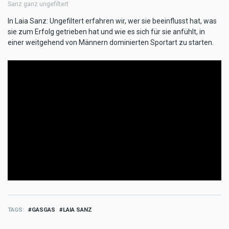
Sanz ganz ungefiltert
In Laia Sanz: Ungefiltert erfahren wir, wer sie beeinflusst hat, was
sie zum Erfolg getrieben hat und wie es sich für sie anfühlt, in
einer weitgehend von Männern dominierten Sportart zu starten.
TAGS
GASGAS
LAIA SANZ