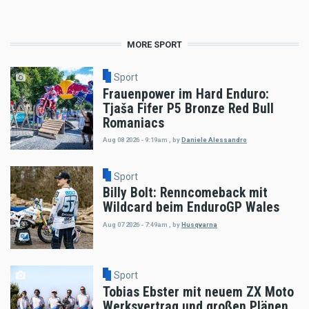
MORE SPORT
Sport
Frauenpower im Hard Enduro:
Tjaša Fifer P5 Bronze Red Bull
Romaniacs
Aug 08 2026 - 9:19am
,
by
Daniele Alessandro
Sport
Billy Bolt: Renncomeback mit
Wildcard beim EnduroGP Wales
Aug 07 2026 - 7:49am
,
by
Husqvarna
Sport
Tobias Ebster mit neuem ZX Moto
Werksvertrag und großen Plänen