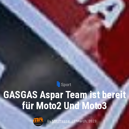
Sport
GASGAS Aspar Team ist bereit
für Moto2 Und Moto3
By
MR Presse
,
23 March, 2023