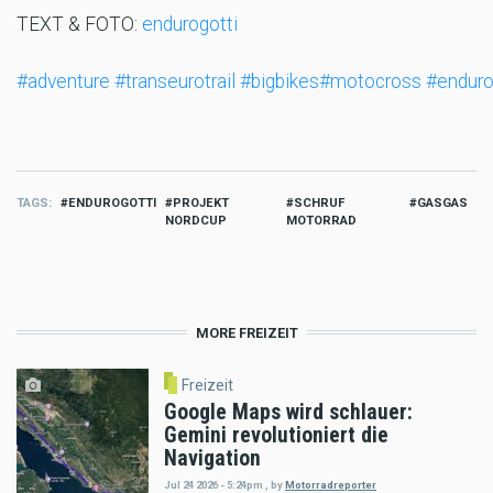
TEXT & FOTO:
endurogotti
#adventure
#transeurotrail
#bigbikes
#motocross
#endur
TAGS
ENDUROGOTTI
PROJEKT
SCHRUF
GASGAS
NORDCUP
MOTORRAD
MORE FREIZEIT
Freizeit
Google Maps wird schlauer:
Gemini revolutioniert die
Navigation
Jul 24 2026 - 5:24pm
,
by
Motorradreporter