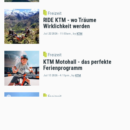
Freizeit
RIDE KTM - wo Träume
Wirklichkeit werden
Jul 22 2026 - 11:03am
,
by
KTM
Freizeit
KTM Motohall - das perfekte
Ferienprogramm
Jul 15 2026 - 4:11pm
,
by
KTM
Freizeit
Enduro Osttirol feiert 13 Jahre
Erzbergcamp
Jul 02 2026 - 10:43am
,
by
Daniele Alessandro