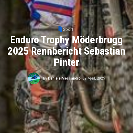
Sport
Enduro Trophy Möderbrugg
2025 Rennbericht Sebastian
Pinter
By
Daniele Alessandro
,
09 April, 2025