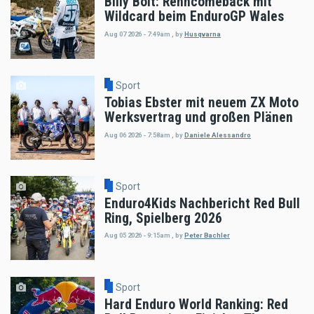
Billy Bolt: Renncomeback mit
Wildcard beim EnduroGP Wales
Aug 07 2026 - 7:49am
,
by
Husqvarna
Sport
Tobias Ebster mit neuem ZX Moto
Werksvertrag und großen Plänen
Aug 06 2026 - 7:58am
,
by
Daniele Alessandro
Sport
Enduro4Kids Nachbericht Red Bull
Ring, Spielberg 2026
Aug 05 2026 - 9:15am
,
by
Peter Bachler
Sport
Hard Enduro World Ranking: Red