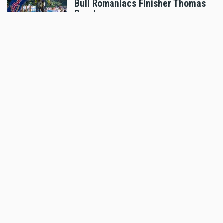
Bull Romaniacs Finisher Thomas
Bruckner
Aug 05 2026 - 8:41am
,
by
Daniele Alessandro
Sport
Hard Enduro World Ranking:
Lorenz Steinkellner mit
Podiumsplatzierung bei Red Bull
Romaniacs
Aug 05 2026 - 8:24am
,
by
Daniele Alessandro
Sport
Pol Espargaro wird Maverick
Vinales beim GP von
Grossbritannien ersetzen
Aug 04 2026 - 6:18pm
,
by
KTM
Sport
Enduro4Kids RedBullRing 2026