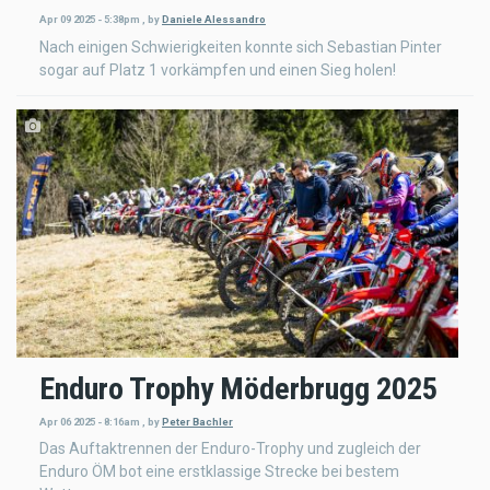
Apr 09 2025 - 5:38pm
,
by
Daniele Alessandro
Nach einigen Schwierigkeiten konnte sich Sebastian Pinter
sogar auf Platz 1 vorkämpfen und einen Sieg holen!
Enduro Trophy Möderbrugg 2025
Apr 06 2025 - 8:16am
,
by
Peter Bachler
Das Auftaktrennen der Enduro-Trophy und zugleich der
Enduro ÖM bot eine erstklassige Strecke bei bestem