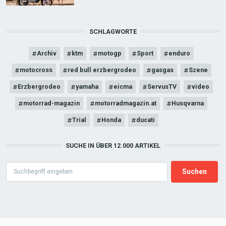
SCHLAGWORTE
Archiv
ktm
motogp
Sport
enduro
motocross
red bull erzbergrodeo
gasgas
Szene
Erzbergrodeo
yamaha
eicma
ServusTV
video
motorrad-magazin
motorradmagazin.at
Husqvarna
Trial
Honda
ducati
SUCHE IN ÜBER 12.000 ARTIKEL
Search