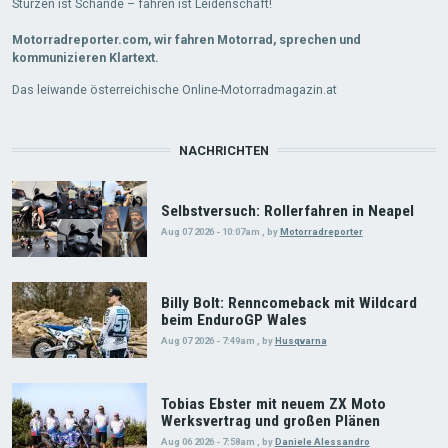
Stürzen ist Schande – fahren ist Leidenschaft!
Motorradreporter.com, wir fahren Motorrad, sprechen und
kommunizieren Klartext.
Das leiwande österreichische Online-Motorradmagazin.at
NACHRICHTEN
Selbstversuch: Rollerfahren in Neapel
Aug 07 2026 - 10:07am
,
by
Motorradreporter
Billy Bolt: Renncomeback mit Wildcard
beim EnduroGP Wales
Aug 07 2026 - 7:49am
,
by
Husqvarna
Tobias Ebster mit neuem ZX Moto
Werksvertrag und großen Plänen
Aug 06 2026 - 7:58am
,
by
Daniele Alessandro