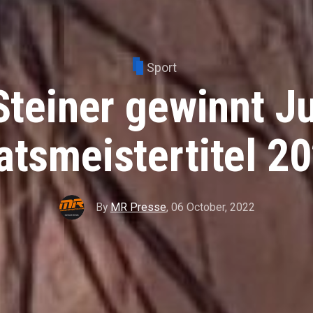
Sport
 Steiner gewinnt J
atsmeistertitel 20
By
MR Presse
,
06 October, 2022