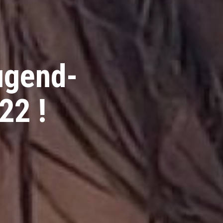
ugend-
22 !